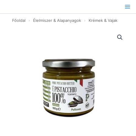
Ugrás
a
tartalomhoz
Főoldal
›
Élelmiszer & Alapanyagok
›
Krémek & Vajak
Pisztáciakrém
100%
-
180g
mennyiség