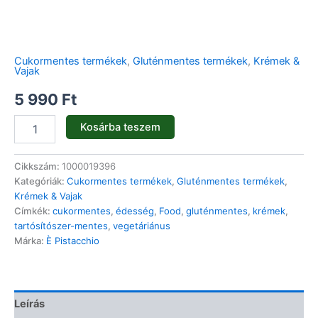
Cukormentes termékek
,
Gluténmentes termékek
,
Krémek &
Vajak
5 990
Ft
Kosárba teszem
Cikkszám:
1000019396
Kategóriák:
Cukormentes termékek
,
Gluténmentes termékek
,
Krémek & Vajak
Címkék:
cukormentes
,
édesség
,
Food
,
gluténmentes
,
krémek
,
tartósítószer-mentes
,
vegetáriánus
Márka:
È Pistacchio
Leírás