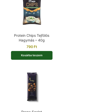
Protein Chips Tejfölös
Hagymás – 40g
790
Ft
Kosárba teszem
Prana Szelet