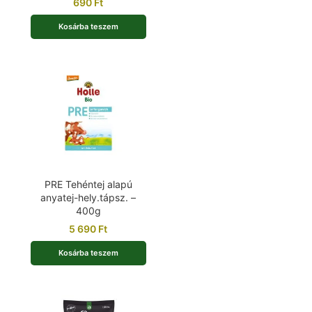
690
Ft
Kosárba teszem
PRE Tehéntej alapú
anyatej-hely.tápsz. –
400g
5 690
Ft
Kosárba teszem