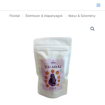
Ugrás
a
tartalomhoz
Főoldal
›
Élelmiszer & Alapanyagok
›
Keksz & Sütemény
Baba
keksz
-
50g
mennyiség