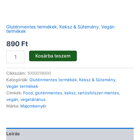
Gluténmentes termékek
,
Keksz & Sütemény
,
Vegán
termékek
890
Ft
Kosárba teszem
Cikkszám:
1000019000
Kategóriák:
Gluténmentes termékek
,
Keksz & Sütemény
,
Vegán termékek
Címkék:
Food
,
gluténmentes
,
keksz
,
tartósítószer-mentes
,
vegán
,
vegetáriánus
Márka:
Majomkenyér
Leírás