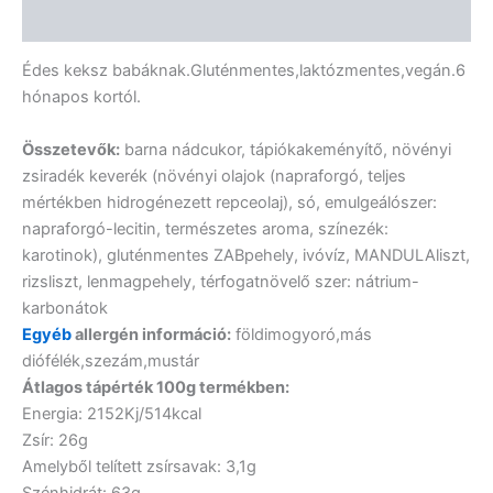
Vélemények (0)
Édes keksz babáknak.Gluténmentes,laktózmentes,vegán.6
hónapos kortól.
Összetevők:
barna nádcukor, tápiókakeményítő, növényi
zsiradék keverék (növényi olajok (napraforgó, teljes
mértékben hidrogénezett repceolaj), só, emulgeálószer:
napraforgó-lecitin, természetes aroma, színezék:
karotinok), gluténmentes ZABpehely, ivóvíz, MANDULAliszt,
rizsliszt, lenmagpehely, térfogatnövelő szer: nátrium-
karbonátok
Egyéb
allergén információ:
földimogyoró,más
diófélék,szezám,mustár
Átlagos tápérték 100g termékben:
Energia: 2152Kj/514kcal
Zsír: 26g
Amelyből telített zsírsavak: 3,1g
Szénhidrát: 63g