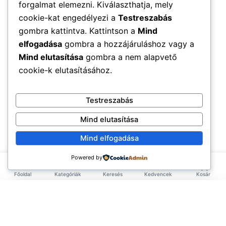
forgalmat elemezni. Kiválaszthatja, mely
cookie-kat engedélyezi a
Testreszabás
gombra kattintva. Kattintson a
Mind
elfogadása
gombra a hozzájáruláshoz vagy a
Mind elutasítása
gombra a nem alapvető
cookie-k elutasításához.
Testreszabás
Mind elutasítása
Mind elfogadása
Powered by
Főoldal
Kategóriák
Keresés
Kedvencek
Kosár
×
EXKLUZÍV AJÁNLAT
TERMÉKEK
Első rendelésed -10%!