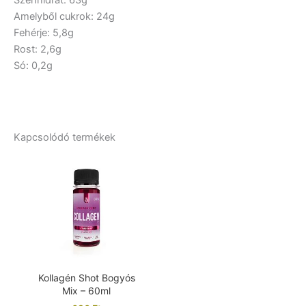
Amelyből cukrok: 24g
Fehérje: 5,8g
Rost: 2,6g
Só: 0,2g
Kapcsolódó termékek
Kollagén Shot Bogyós
Mix – 60ml