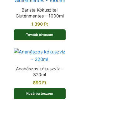
Barista Kókuszital
Gluténmentes – 1000ml
1 390
Ft
Tovább olvasom
Ananászos kókuszvíz –
320ml
890
Ft
Kosárba teszem