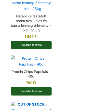
Életerő csíráztatott
barna rizs, köles és
barna lenmag őrlemény –
bio – 250g
1 690
Ft
Kosárba teszem
Protein Chips Paprikás –
40g
790
Ft
Kosárba teszem
OUT OF STOCK