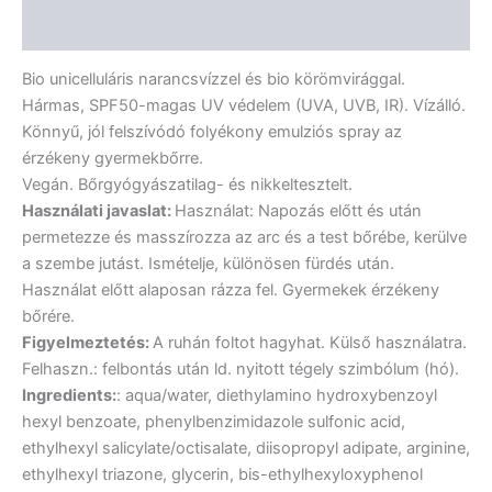
Vélemények (0)
Bio unicelluláris narancsvízzel és bio körömvirággal.
Hármas, SPF50-magas UV védelem (UVA, UVB, IR). Vízálló.
Könnyű, jól felszívódó folyékony emulziós spray az
érzékeny gyermekbőrre.
Vegán. Bőrgyógyászatilag- és nikkeltesztelt.
Használati javaslat:
Használat: Napozás előtt és után
permetezze és masszírozza az arc és a test bőrébe, kerülve
a szembe jutást. Ismételje, különösen fürdés után.
Használat előtt alaposan rázza fel. Gyermekek érzékeny
bőrére.
Figyelmeztetés:
A ruhán foltot hagyhat. Külső használatra.
Felhaszn.: felbontás után ld. nyitott tégely szimbólum (hó).
Ingredients:
: aqua/water, diethylamino hydroxybenzoyl
hexyl benzoate, phenylbenzimidazole sulfonic acid,
ethylhexyl salicylate/octisalate, diisopropyl adipate, arginine,
ethylhexyl triazone, glycerin, bis-ethylhexyloxyphenol