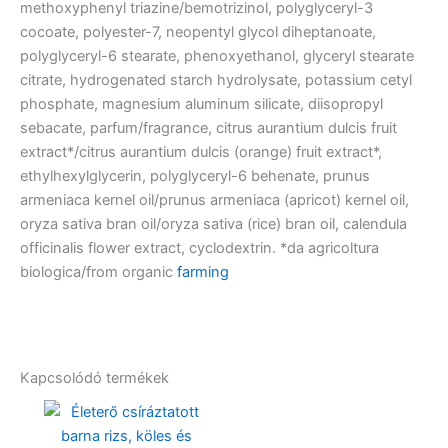
methoxyphenyl triazine/bemotrizinol, polyglyceryl-3
cocoate, polyester-7, neopentyl glycol diheptanoate,
polyglyceryl-6 stearate, phenoxyethanol, glyceryl stearate
citrate, hydrogenated starch hydrolysate, potassium cetyl
phosphate, magnesium aluminum silicate, diisopropyl
sebacate, parfum/fragrance, citrus aurantium dulcis fruit
extract*/citrus aurantium dulcis (orange) fruit extract*,
ethylhexylglycerin, polyglyceryl-6 behenate, prunus
armeniaca kernel oil/prunus armeniaca (apricot) kernel oil,
oryza sativa bran oil/oryza sativa (rice) bran oil, calendula
officinalis flower extract, cyclodextrin. *da agricoltura
biologica/from organic
farming
Kapcsolódó termékek