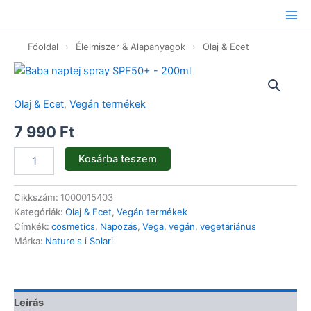
Ugrás
a
tartalomhoz
Főoldal
›
Élelmiszer & Alapanyagok
›
Olaj & Ecet
Baba
naptej
spray
Olaj & Ecet
,
Vegán termékek
SPF50+
-
7 990
Ft
200ml
mennyiség
Kosárba teszem
Cikkszám:
1000015403
Kategóriák:
Olaj & Ecet
,
Vegán termékek
Címkék:
cosmetics
,
Napozás
,
Vega
,
vegán
,
vegetáriánus
Márka:
Nature's i Solari
Leírás