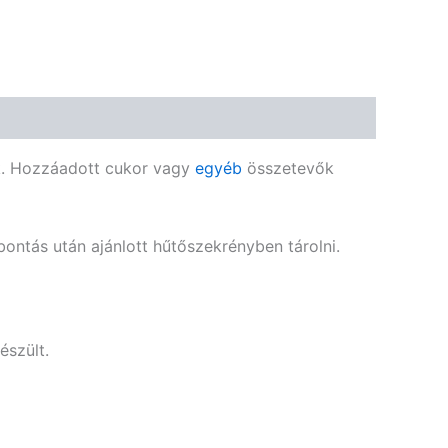
🌾 Gluténmentes
🌱 Vegán
🌿 Bio
🍬 Cukormentes
nk. Hozzáadott cukor vagy
egyéb
összetevők
bontás után ajánlott hűtőszekrényben tárolni.
észült.