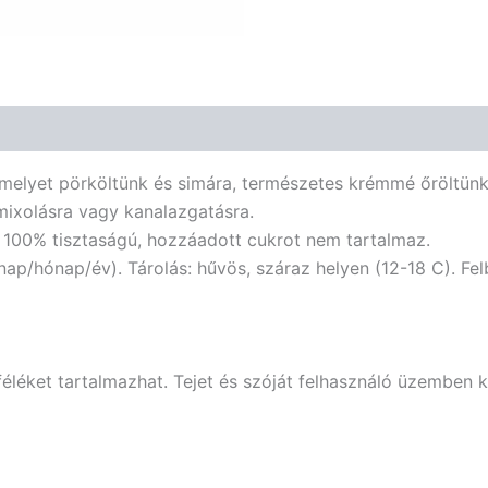
 amelyet pörköltünk és simára, természetes krémmé őröltü
mixolásra vagy kanalazgatásra.
 100% tisztaságú, hozzáadott cukrot nem tartalmaz.
ap/hónap/év). Tárolás: hűvös, száraz helyen (12-18 C). Fel
éket tartalmazhat. Tejet és szóját felhasználó üzemben k