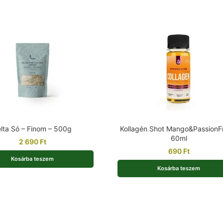
lta Só – Finom – 500g
Kollagén Shot Mango&PassionFr
60ml
2 690
Ft
690
Ft
Kosárba teszem
Kosárba teszem