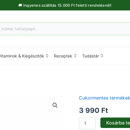
🚚 Ingyenes szállítás 15.000 Ft feletti rendelésnél!
Vitaminok & Kiegészítők
Receptek
Tudástár
Cukormentes terméke
Mandulakrém
100%
3 990
Ft
-
180g
mennyiség
Kosárba t