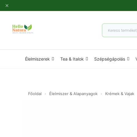
Ugrás
✕
a
tartalomhoz
Products
search
Élelmiszerek
Tea & Italok
Szépségápolás
Főoldal
›
Élelmiszer & Alapanyagok
›
Krémek & Vajak