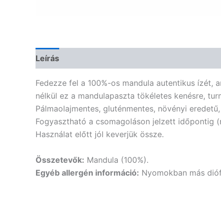
Leírás
Vélemények (0)
Fedezze fel a 100%-os mandula autentikus ízét,
nélkül ez a mandulapaszta tökéletes kenésre, tur
Pálmaolajmentes, gluténmentes, növényi eredetű,
Fogyasztható a csomagoláson jelzett időpontig (n
Használat előtt jól keverjük össze.
Összetevők:
Mandula (100%).
Egyéb allergén információ:
Nyomokban más diófél