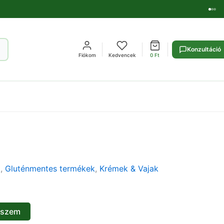
Konzultáció
Fiókom
Kedvencek
0
Ft
k
,
Gluténmentes termékek
,
Krémek & Vajak
eszem