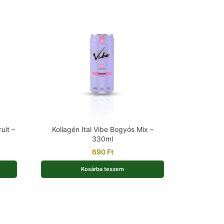
uit –
Kollagén Ital Vibe Bogyós Mix –
330ml
690
Ft
Kosárba teszem