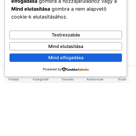
elfogadása
gombra a hozzájáruláshoz vagy a
Mind elutasítása
gombra a nem alapvető
cookie-k elutasításához.
Testreszabás
Mind elutasítása
Mind elfogadása
Powered by
Főoldal
Kategóriák
Keresés
Kedvencek
Kosár
×
EXKLUZÍV AJÁNLAT
TERMÉKEK
Első rendelésed -10%!
Add meg az email címed és azonnal küldünk egy
Élelmiszerek
ÉLETMÓD
kupont az első rendelésedhez.
Tea & Italok
Vegán
Keresztneved
(3.583)
INFORMÁCIÓ