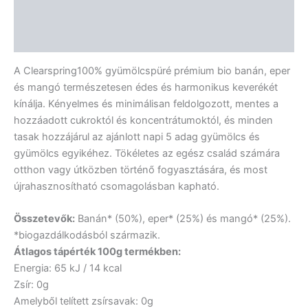
További információk
Vélemények (0)
A Clearspring100% gyümölcspüré prémium bio banán, eper
és mangó természetesen édes és harmonikus keverékét
kínálja. Kényelmes és minimálisan feldolgozott, mentes a
hozzáadott cukroktól és koncentrátumoktól, és minden
tasak hozzájárul az ajánlott napi 5 adag gyümölcs és
gyümölcs egyikéhez. Tökéletes az egész család számára
otthon vagy útközben történő fogyasztására, és most
újrahasznosítható csomagolásban kapható.
Összetevők:
Banán* (50%), eper* (25%) és mangó* (25%).
*biogazdálkodásból származik.
Átlagos tápérték 100g termékben:
Energia: 65 kJ / 14 kcal
Zsír: 0g
Amelyből telített zsírsavak: 0g