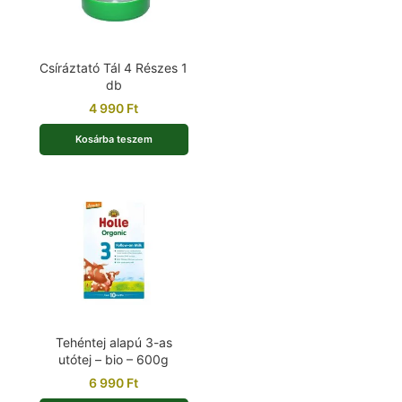
Csíráztató Tál 4 Részes 1
db
4 990
Ft
Kosárba teszem
Tehéntej alapú 3-as
utótej – bio – 600g
6 990
Ft