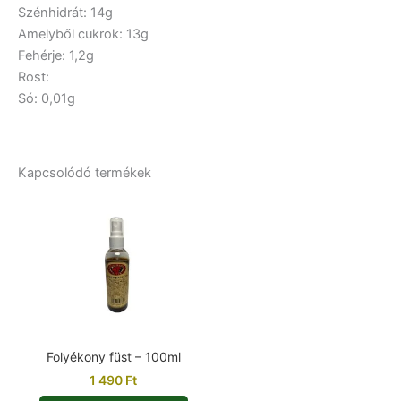
Szénhidrát: 14g
Amelyből cukrok: 13g
Fehérje: 1,2g
Rost:
Só: 0,01g
Kapcsolódó termékek
Folyékony füst – 100ml
1 490
Ft