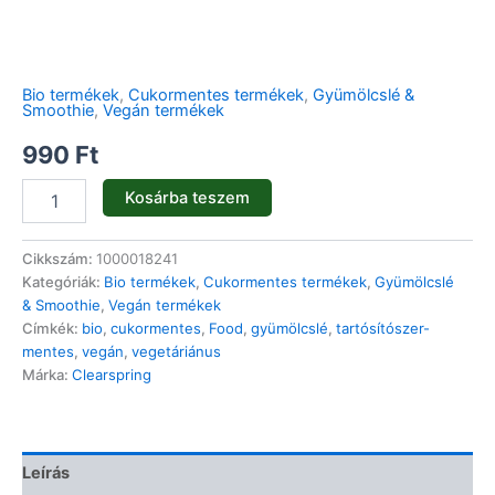
Bio termékek
,
Cukormentes termékek
,
Gyümölcslé &
Smoothie
,
Vegán termékek
990
Ft
Kosárba teszem
Cikkszám:
1000018241
Kategóriák:
Bio termékek
,
Cukormentes termékek
,
Gyümölcslé
& Smoothie
,
Vegán termékek
Címkék:
bio
,
cukormentes
,
Food
,
gyümölcslé
,
tartósítószer-
mentes
,
vegán
,
vegetáriánus
Márka:
Clearspring
Leírás