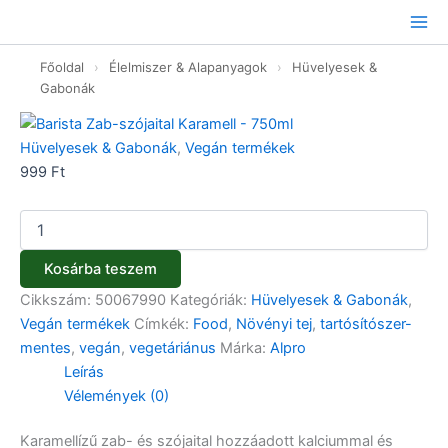
Barista
Ugrás
Zab-
a
szójaital
tartalomhoz
Főoldal
›
Élelmiszer & Alapanyagok
›
Hüvelyesek &
Karamell
-
Gabonák
750ml
mennyiség
Hüvelyesek & Gabonák
,
Vegán termékek
999
Ft
Kosárba teszem
Cikkszám:
50067990
Kategóriák:
Hüvelyesek & Gabonák
,
Vegán termékek
Címkék:
Food
,
Növényi tej
,
tartósítószer-
mentes
,
vegán
,
vegetáriánus
Márka:
Alpro
Leírás
Vélemények (0)
Karamellízű zab- és szójaital hozzáadott kalciummal és