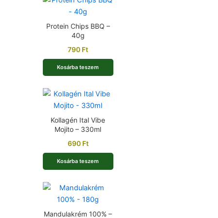
Protein Chips BBQ –
40g
790
Ft
Kosárba teszem
Kollagén Ital Vibe
Mojito – 330ml
690
Ft
Kosárba teszem
Mandulakrém 100% –