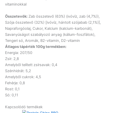
vitaminokkal
Összetevők:
Zab összetevő (63%) (ivóvíz, zab (4,7%)),
Szója összetevő (32%) [ivóvíz, hántolt szójabab (2,1%)],
Napraforgóolaj, Cukor, Kalcium (kalcium-karbonát),
Savanyúságot szabályozó anyag (kálium-foszfátok),
Tengeri só, Aromák, B2-vitamin, D2-vitamin
Átlagos tápérték 100g termékben:
Energia: 207/50
Zsír: 2,8
Amelyből telített zsírsavak: 0,4
Szénhidrát: 5,2
Amelyből cukrok: 4,5
Fehérje: 0,8
Rost: 0,1
Só: 0,11
Kapcsolódó termékek