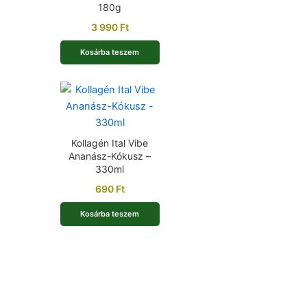
180g
3 990
Ft
Kosárba teszem
Kollagén Ital Vibe
Ananász-Kókusz –
330ml
690
Ft
Kosárba teszem