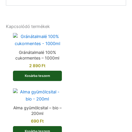
Kapcsolódó termékek
Gránátalmalé 100%
cukormentes – 1000ml
2 890
Ft
Kosárba teszem
Alma gyümölcsital – bio –
200ml
690
Ft
Kosárba teszem