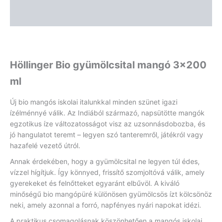
Vélemények (0)
Höllinger Bio gyümölcsital mangó 3×200
ml
Új bio mangós iskolai italunkkal minden szünet igazi
ízélménnyé válik. Az Indiából származó, napsütötte mangók
egzotikus íze változatosságot visz az uzsonnásdobozba, és
jó hangulatot teremt – legyen szó tanteremről, játékról vagy
hazafelé vezető útról.
Annak érdekében, hogy a gyümölcsital ne legyen túl édes,
vízzel hígítjuk. Így könnyed, frissítő szomjoltóvá válik, amely
gyerekeket és felnőtteket egyaránt elbűvöl. A kiváló
minőségű bio mangópüré különösen gyümölcsös ízt kölcsönöz
neki, amely azonnal a forró, napfényes nyári napokat idézi.
A praktikus csomagolásnak köszönhetően a mangós iskolai