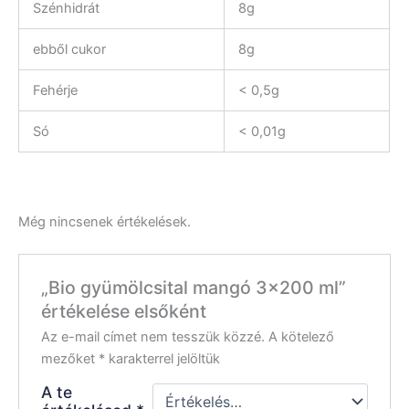
Szénhidrát
8g
ebből cukor
8g
Fehérje
< 0,5g
Só
< 0,01g
Még nincsenek értékelések.
„Bio gyümölcsital mangó 3×200 ml”
értékelése elsőként
Az e-mail címet nem tesszük közzé.
A kötelező
mezőket
*
karakterrel jelöltük
A te