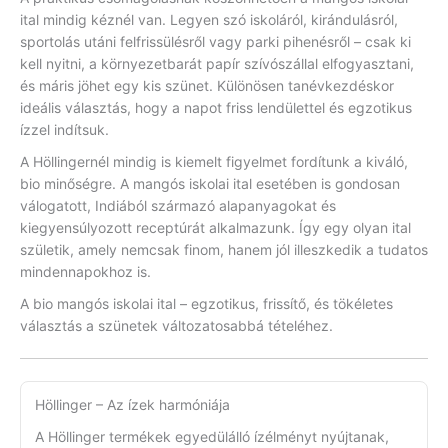
ital mindig kéznél van. Legyen szó iskoláról, kirándulásról,
sportolás utáni felfrissülésről vagy parki pihenésről – csak ki
kell nyitni, a környezetbarát papír szívószállal elfogyasztani,
és máris jöhet egy kis szünet. Különösen tanévkezdéskor
ideális választás, hogy a napot friss lendülettel és egzotikus
ízzel indítsuk.
A Höllingernél mindig is kiemelt figyelmet fordítunk a kiváló,
bio minőségre. A mangós iskolai ital esetében is gondosan
válogatott, Indiából származó alapanyagokat és
kiegyensúlyozott receptúrát alkalmazunk. Így egy olyan ital
születik, amely nemcsak finom, hanem jól illeszkedik a tudatos
mindennapokhoz is.
A bio mangós iskolai ital – egzotikus, frissítő, és tökéletes
választás a szünetek változatosabbá tételéhez.
Höllinger – Az ízek harmóniája
A Höllinger termékek egyedülálló ízélményt nyújtanak,