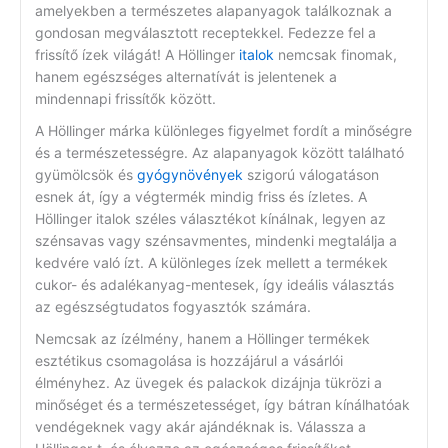
amelyekben a természetes alapanyagok találkoznak a
gondosan megválasztott receptekkel. Fedezze fel a
frissítő ízek világát! A Höllinger
italok
nemcsak finomak,
hanem egészséges alternatívát is jelentenek a
mindennapi frissítők között.
A Höllinger márka különleges figyelmet fordít a minőségre
és a természetességre. Az alapanyagok között található
gyümölcsök és
gyógynövények
szigorú válogatáson
esnek át, így a végtermék mindig friss és ízletes. A
Höllinger italok széles választékot kínálnak, legyen az
szénsavas vagy szénsavmentes, mindenki megtalálja a
kedvére való ízt. A különleges ízek mellett a termékek
cukor- és adalékanyag-mentesek, így ideális választás
az egészségtudatos fogyasztók számára.
Nemcsak az ízélmény, hanem a Höllinger termékek
esztétikus csomagolása is hozzájárul a vásárlói
élményhez. Az üvegek és palackok dizájnja tükrözi a
minőséget és a természetességet, így bátran kínálhatóak
vendégeknek vagy akár ajándéknak is. Válassza a