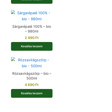
Sárgarépalé 100% – bio
– 980ml
2 490
Ft
Kosárba teszem
Rózsavirágszörp – bio –
500ml
4 690
Ft
Kosárba teszem