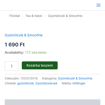
Ugrás
a
tartalomhoz
Főoldal
›
Tea & Italok
›
Gyümölcslé & Smoothie
Bio
gyümölcsital
mangó
Gyümölcslé & Smoothie
3x200
ml
1 690
Ft
mennyiség
Availability:
172 készleten
Kosárba teszem
Cikkszám:
1000019518
Kategória:
Gyümölcslé & Smoothie
Címkék:
gyümölcslé
,
Gyümölcslevek
Márka:
Höllinger
Leírás