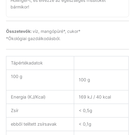
Höllinger-t, és élvezze az egészséges frissítőket
bármikor!
Összetevők:
víz, mangópüré*, cukor*
*Ökológiai gazdálkodásból.
Tápértékadatok
100 g
100 g
Energia (KJ/Kcal)
169 kJ / 40 kcal
Zsír
< 0,5g
ebből telített zsírsavak
< 0,1g