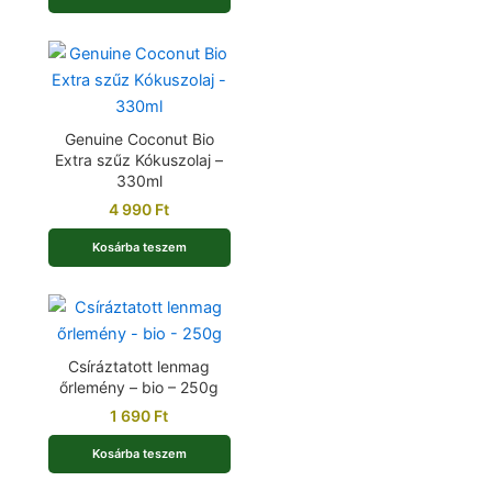
Genuine Coconut Bio
Extra szűz Kókuszolaj –
330ml
4 990
Ft
Kosárba teszem
Csíráztatott lenmag
őrlemény – bio – 250g
1 690
Ft
Kosárba teszem