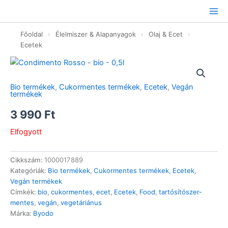
Ugrás
a
tartalomhoz
Főoldal
›
Élelmiszer & Alapanyagok
›
Olaj & Ecet
›
Ecetek
Bio termékek
,
Cukormentes termékek
,
Ecetek
,
Vegán
termékek
3 990
Ft
Elfogyott
Cikkszám:
1000017889
Kategóriák:
Bio termékek
,
Cukormentes termékek
,
Ecetek
,
Vegán termékek
Címkék:
bio
,
cukormentes
,
ecet
,
Ecetek
,
Food
,
tartósítószer-
mentes
,
vegán
,
vegetáriánus
Márka:
Byodo