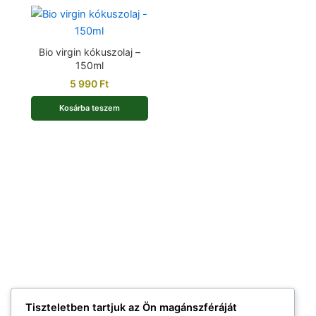
Bio virgin kókuszolaj –
150ml
5 990
Ft
Kosárba teszem
Tiszteletben tartjuk az Ön magánszféráját