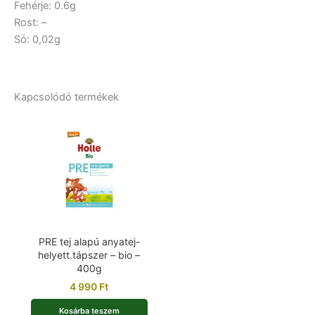
Fehérje: 0.6g
Rost: –
Só: 0,02g
Kapcsolódó termékek
PRE tej alapú anyatej-
helyett.tápszer – bio –
400g
4 990
Ft
Kosárba teszem