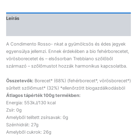
Leírás
Vélemények (0)
A Condimento Rosso- nkat a gyümölcsös és édes jegyek
egyensúlya jellemzi. Ennek érdekében a bio fehérborecetet,
vörösborecetet és – elsősorban Trebbiano szőlőből
származó – szőlőmustot hozzák harmonikus kapcsolatba.
Összetevők:
Borecet* (68%) (fehérborecet*, vörösborecet*)
sűrített szőlőmust* (32%) *ellenőrzött biogazdálkodásból
Átlagos tápérték 100g termékben:
Energia: 553kJ/130 kcal
Zsír: 0g
Amelyből telített zsírsavak: 0g
Szénhidrát: 27g
Amelyből cukrok: 26g