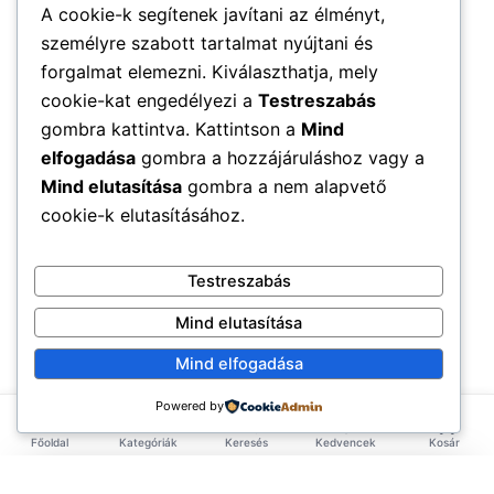
A cookie-k segítenek javítani az élményt,
személyre szabott tartalmat nyújtani és
forgalmat elemezni. Kiválaszthatja, mely
cookie-kat engedélyezi a
Testreszabás
gombra kattintva. Kattintson a
Mind
elfogadása
gombra a hozzájáruláshoz vagy a
Mind elutasítása
gombra a nem alapvető
cookie-k elutasításához.
Testreszabás
Mind elutasítása
Mind elfogadása
Powered by
Főoldal
Kategóriák
Keresés
Kedvencek
Kosár
×
EXKLUZÍV AJÁNLAT