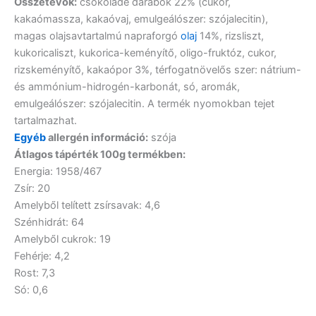
Összetevők:
csokoládé darabok 22% (cukor,
kakaómassza, kakaóvaj, emulgeálószer: szójalecitin),
magas olajsavtartalmú napraforgó
olaj
14%, rizsliszt,
kukoricaliszt, kukorica-keményítő, oligo-fruktóz, cukor,
rizskeményítő, kakaópor 3%, térfogatnövelős szer: nátrium-
és ammónium-hidrogén-karbonát, só, aromák,
emulgeálószer: szójalecitin. A termék nyomokban tejet
tartalmazhat.
Egyéb
allergén információ:
szója
Átlagos tápérték 100g termékben:
Energia: 1958/467
Zsír: 20
Amelyből telített zsírsavak: 4,6
Szénhidrát: 64
Amelyből cukrok: 19
Fehérje: 4,2
Rost: 7,3
Só: 0,6