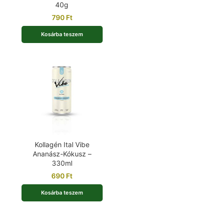
40g
790
Ft
Kosárba teszem
Kollagén Ital Vibe
Ananász-Kókusz –
330ml
690
Ft
Kosárba teszem