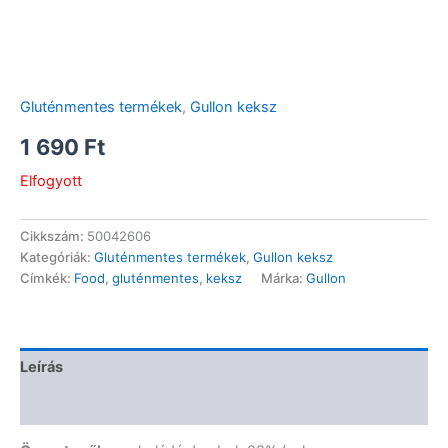
Gluténmentes termékek
,
Gullon keksz
1 690
Ft
Elfogyott
Cikkszám:
50042606
Kategóriák:
Gluténmentes termékek
,
Gullon keksz
Címkék:
Food
,
gluténmentes
,
keksz
Márka:
Gullon
Leírás
Vélemények (0)