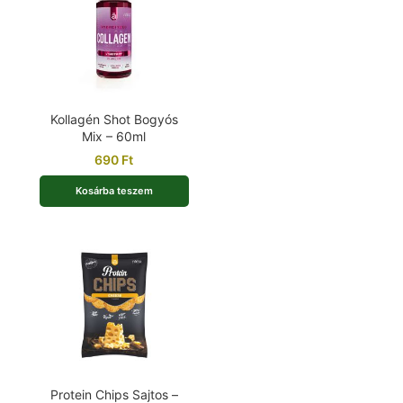
Kollagén Shot Bogyós
Mix – 60ml
690
Ft
Kosárba teszem
Protein Chips Sajtos –