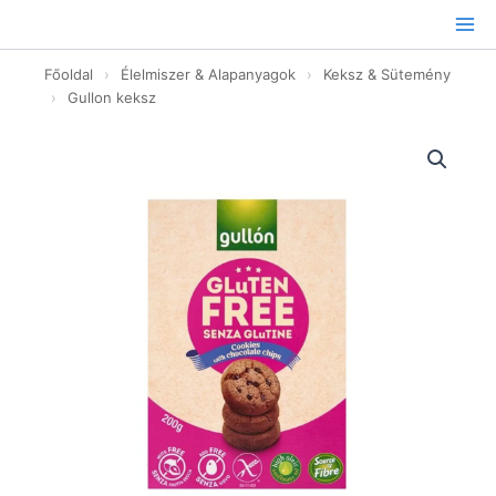
Ugrás
a
tartalomhoz
Főoldal
›
Élelmiszer & Alapanyagok
›
Keksz & Sütemény
›
Gullon keksz