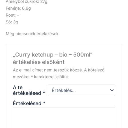
Amelyből cukrok: 27g
Fehérje: 0,6g
Rost: –
Só: 3g
Még nincsenek értékelések.
„Curry ketchup – bio – 500ml”
értékelése elsőként
Az e-mail címet nem tesszük közzé.
A kötelező
mezőket
*
karakterrel jelöltük
A te
értékelésed
*
Értékelésed
*