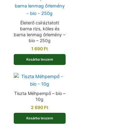
Életerő csíráztatott
barna rizs, köles és
barna lenmag őrlemény –
bio – 250g
1 690
Ft
Kosárba teszem
Tiszta Méhpempő – bio –
10g
2 690
Ft
Kosárba teszem