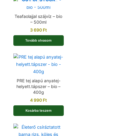
Teafaolajjal szájvíz – bio
– 500ml
3 690
Ft
Tovább olvasom
PRE tej alapú anyatej-
helyett.tápszer – bio –
400g
4 990
Ft
Kosárba teszem