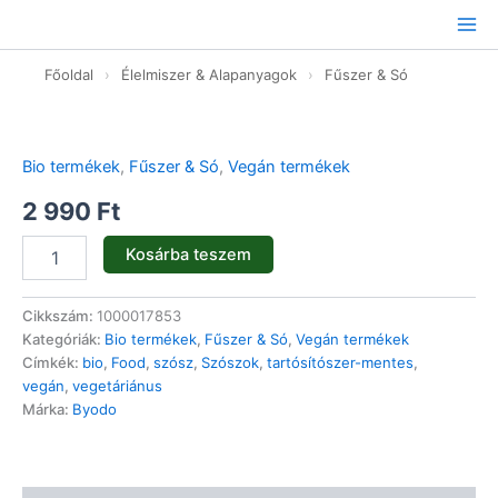
Ugrás
a
tartalomhoz
Főoldal
›
Élelmiszer & Alapanyagok
›
Fűszer & Só
Curry
ketchup
-
Bio termékek
,
Fűszer & Só
,
Vegán termékek
bio
-
2 990
Ft
500ml
mennyiség
Kosárba teszem
Cikkszám:
1000017853
Kategóriák:
Bio termékek
,
Fűszer & Só
,
Vegán termékek
Címkék:
bio
,
Food
,
szósz
,
Szószok
,
tartósítószer-mentes
,
vegán
,
vegetáriánus
Márka:
Byodo