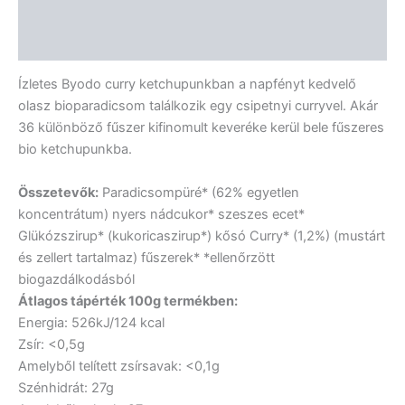
Leírás
Vélemények (0)
Ízletes Byodo curry ketchupunkban a napfényt kedvelő
olasz bioparadicsom találkozik egy csipetnyi curryvel. Akár
36 különböző fűszer kifinomult keveréke kerül bele fűszeres
bio ketchupunkba.
Összetevők:
Paradicsompüré* (62% egyetlen
koncentrátum) nyers nádcukor* szeszes ecet*
Glükózszirup* (kukoricaszirup*) kősó Curry* (1,2%) (mustárt
és zellert tartalmaz) fűszerek* *ellenőrzött
biogazdálkodásból
Átlagos tápérték 100g termékben:
Energia: 526kJ/124 kcal
Zsír: <0,5g
Amelyből telített zsírsavak: <0,1g
Szénhidrát: 27g