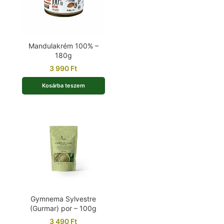
Mandulakrém 100% –
180g
3 990
Ft
Kosárba teszem
Gymnema Sylvestre
(Gurmar) por – 100g
3 490
Ft