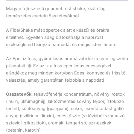
Magyar fejlesztésű gourmet rost shake, kizárólag
természetes eredetű összetevőkből.
A FiberShake másodpercek alatt elkészül és órákra
eltelíthet. Egyetlen adag biztosíthatja a napi rost
szükségleted hiányzó harmadát és mégis isteni finom.
Az Eper íz friss, gyümölcsös aromáival idézi a nyár legszebb
pillanatait. 🍓 Ez az íz a friss eper lédús édességével
ajándékoz meg minden kortyban Édes, könnyed és frissítő
választás, amely garantáltan feldobja a napodat!
Összetevők:
tejsavófehérje koncentrátum, növényi rostok
(inulin, útifűmaghéj), laktózmentes sovány tejpor, ízfokozó
(eritrit), sűrítőanyag (guargumi), cukor, csomósodást gátló
anyag (szilícium-dioxid), édesítőszer (sztéviából származó
szteviol-glikozidok), aromák, tengeri só, színezékek
(betanin, karotin)