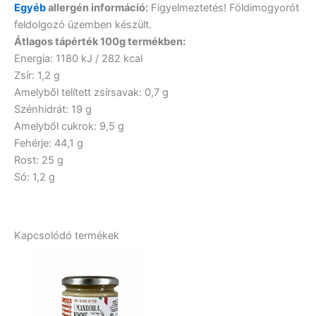
Egyéb
allergén információ:
Figyelmeztetés! Földimogyorót
feldolgozó üzemben készült.
Átlagos tápérték 100g termékben:
Energia: 1180 kJ / 282 kcal
Zsír: 1,2 g
Amelyből telített zsírsavak: 0,7 g
Szénhidrát: 19 g
Amelyből cukrok: 9,5 g
Fehérje: 44,1 g
Rost: 25 g
Só: 1,2 g
Kapcsolódó termékek