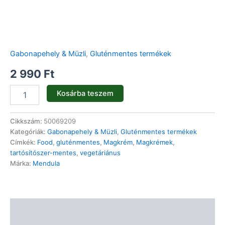
Gabonapehely & Müzli
,
Gluténmentes termékek
2 990
Ft
Kosárba teszem
Cikkszám:
50069209
Kategóriák:
Gabonapehely & Müzli
,
Gluténmentes termékek
Címkék:
Food
,
gluténmentes
,
Magkrém
,
Magkrémek
,
tartósítószer-mentes
,
vegetáriánus
Márka:
Mendula
Leírás