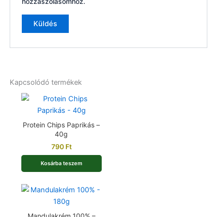
hozzászólásomhoz.
Kapcsolódó termékek
Protein Chips Paprikás –
40g
790
Ft
Kosárba teszem
Mandulakrém 100% –