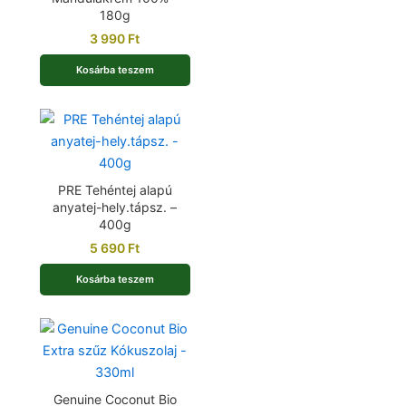
180g
3 990
Ft
Kosárba teszem
PRE Tehéntej alapú
anyatej-hely.tápsz. –
400g
5 690
Ft
Kosárba teszem
Genuine Coconut Bio