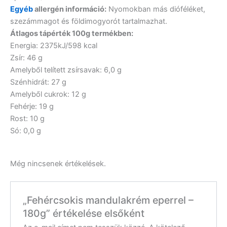
Egyéb
allergén információ:
Nyomokban más dióféléket,
szezámmagot és földimogyorót tartalmazhat.
Átlagos tápérték 100g termékben:
Energia: 2375kJ/598 kcal
Zsír: 46 g
Amelyből telített zsírsavak: 6,0 g
Szénhidrát: 27 g
Amelyből cukrok: 12 g
Fehérje: 19 g
Rost: 10 g
Só: 0,0 g
Még nincsenek értékelések.
„Fehércsokis mandulakrém eperrel –
180g” értékelése elsőként