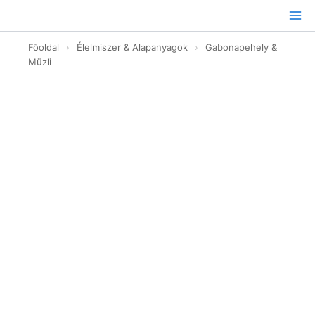
Ugrás
a
tartalomhoz
Főoldal
›
Élelmiszer & Alapanyagok
›
Gabonapehely &
Müzli
Fehércsokis
mandulakrém
eperrel
-
180g
mennyiség