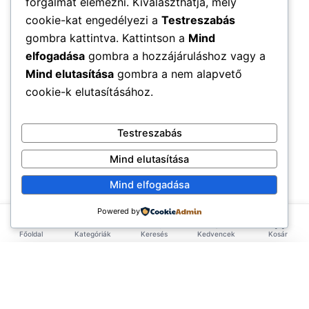
forgalmat elemezni. Kiválaszthatja, mely
cookie-kat engedélyezi a
Testreszabás
gombra kattintva. Kattintson a
Mind
elfogadása
gombra a hozzájáruláshoz vagy a
Mind elutasítása
gombra a nem alapvető
cookie-k elutasításához.
Testreszabás
Mind elutasítása
Mind elfogadása
Powered by
Főoldal
Kategóriák
Keresés
Kedvencek
Kosár
×
EXKLUZÍV AJÁNLAT
TERMÉKEK
Első rendelésed -10%!