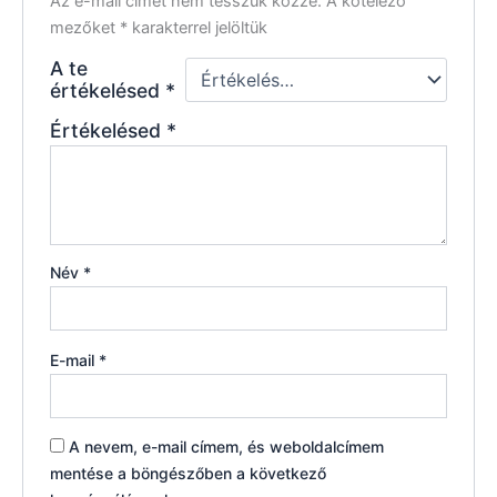
Az e-mail címet nem tesszük közzé.
A kötelező
mezőket
*
karakterrel jelöltük
A te
értékelésed
*
Értékelésed
*
Név
*
E-mail
*
A nevem, e-mail címem, és weboldalcímem
mentése a böngészőben a következő