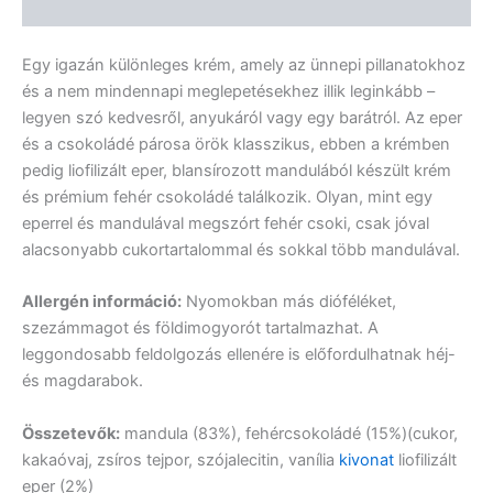
Vélemények (0)
Egy igazán különleges krém, amely az ünnepi pillanatokhoz
és a nem mindennapi meglepetésekhez illik leginkább –
legyen szó kedvesről, anyukáról vagy egy barátról. Az eper
és a csokoládé párosa örök klasszikus, ebben a krémben
pedig liofilizált eper, blansírozott mandulából készült krém
és prémium fehér csokoládé találkozik. Olyan, mint egy
eperrel és mandulával megszórt fehér csoki, csak jóval
alacsonyabb cukortartalommal és sokkal több mandulával.
Allergén információ:
Nyomokban más dióféléket,
szezámmagot és földimogyorót tartalmazhat. A
leggondosabb feldolgozás ellenére is előfordulhatnak héj-
és magdarabok.
Összetevők:
mandula (83%), fehércsokoládé (15%)(cukor,
kakaóvaj, zsíros tejpor, szójalecitin, vanília
kivonat
liofilizált
eper (2%)