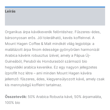
Leírás
Vélemények (0)
Organikus árpa kávékeverék felöntéshez. Fűszeres-édes,
bársonyosan erős. Jól tolerálható, kevés koffeinnel. A
Mount Hagen Coffee & Malt mindkét világ legjobbja: a
malátázott árpa finom édessége gyönyörűen harmonizál
Arabica kávénk robusztus ízével, amely a Pápua Új-
Guineából, Peruból és Hondurasból származó bio
hegyvidéki arabica keveréke. Ez egy nagyon jellegzetes
ízprofilt hoz létre – ami minden Mount Hagen kávéra
jellemző: fűszeres, édes, kiegyensúlyozott kávé, amely csak
kis mennyiségű koffeint tartalmaz.
Összetevők:
50% Arabica Robusta kávé, 50% árpamaláta,
100% bio