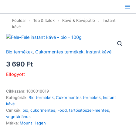
Ugrás
a
tartalomhoz
Főoldal
›
Tea & Italok
›
Kávé & Kávépótló
›
Instant
kávé
Bio termékek
,
Cukormentes termékek
,
Instant kávé
3 690
Ft
Elfogyott
Cikkszám:
1000018019
Kategóriák:
Bio termékek
,
Cukormentes termékek
,
Instant
kávé
Címkék:
bio
,
cukormentes
,
Food
,
tartósítószer-mentes
,
vegetáriánus
Márka:
Mount Hagen