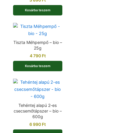
Kosárba teszem
Tiszta Méhpempő – bio –
25g
4 790
Ft
Kosárba teszem
Tehéntej alapú 2-es
csecsemőtápszer – bio –
600g
6 990
Ft