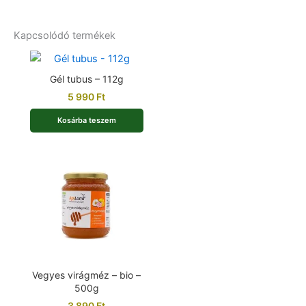
Kapcsolódó termékek
Gél tubus – 112g
5 990
Ft
Kosárba teszem
Vegyes virágméz – bio –
500g
3 890
Ft