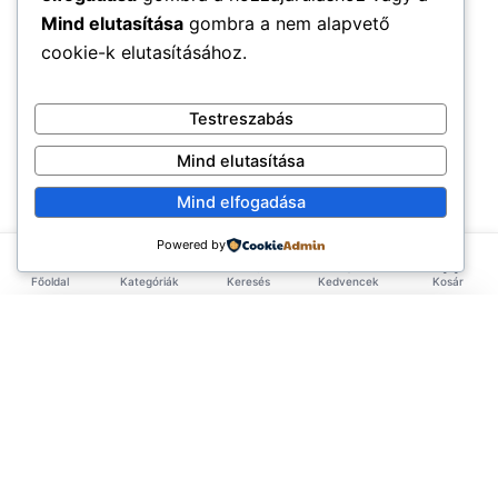
Mind elutasítása
gombra a nem alapvető
cookie-k elutasításához.
Testreszabás
Mind elutasítása
Mind elfogadása
Powered by
Főoldal
Kategóriák
Keresés
Kedvencek
Kosár
×
EXKLUZÍV AJÁNLAT
TERMÉKEK
Első rendelésed -10%!
Add meg az email címed és azonnal küldünk egy
Élelmiszerek
ÉLETMÓD
kupont az első rendelésedhez.
Tea & Italok
Vegán
(3.583)
INFORMÁCIÓ
Szépségápolás
Hiba. Kérlek próbáld újra.