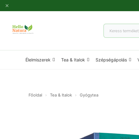
Ugrás
✕
a
tartalomhoz
Products
search
Élelmiszerek
Tea & Italok
Szépségápolás
Főoldal
›
Tea & Italok
›
Gyógytea