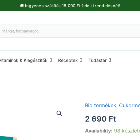
🚚 Ingyenes szállítás 15.000 Ft feletti rendelésnél!
Vitaminok & Kiegészítők
Receptek
Tudástár
Bio termékek
,
Cukorme
Fűszeres
Chai
2 690
Ft
filteres
-
Availability:
98 készlet
bio
-