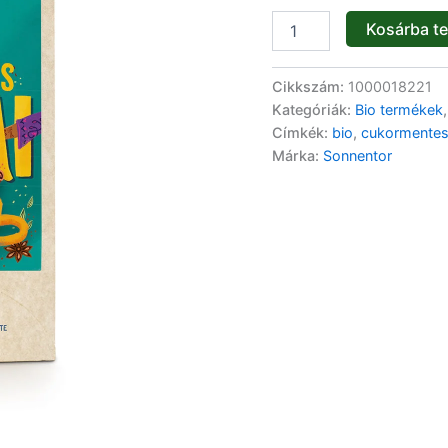
18db
Kosárba t
mennyiség
Cikkszám:
1000018221
Kategóriák:
Bio termékek
Címkék:
bio
,
cukormente
Márka:
Sonnentor