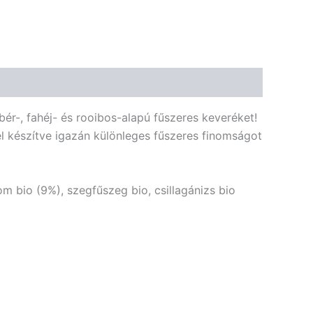
🌾 Gluténmentes
🌱 Vegán
🌿 Bio
🍬 Cukormentes
ér-, fahéj- és rooibos-alapú fűszeres keveréket!
l készítve igazán különleges fűszeres finomságot
m bio (9%), szegfűszeg bio, csillagánizs bio