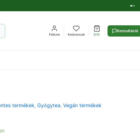
Konzultáció
Fiókom
Kedvencek
0
Ft
ntes termékek
,
Gyógytea
,
Vegán termékek
en