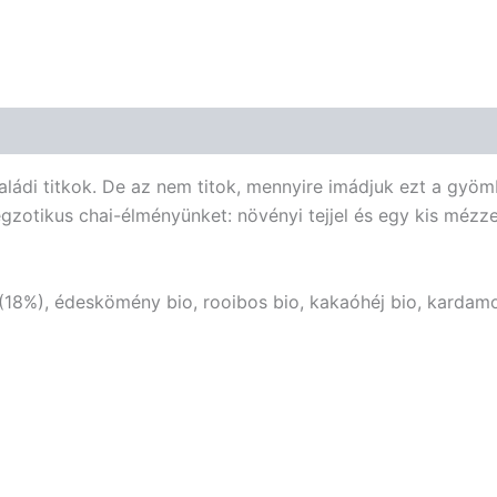
aládi titkok. De az nem titok, mennyire imádjuk ezt a gyömb
zotikus chai-élményünket: növényi tejjel és egy kis mézze
 (18%), édeskömény bio, rooibos bio, kakaóhéj bio, kardamo