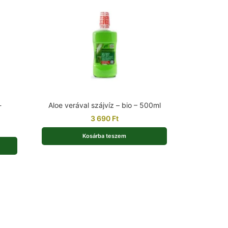
-
Aloe verával szájvíz – bio – 500ml
3 690
Ft
Kosárba teszem