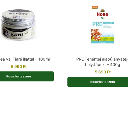
a vaj Tiaré illattal – 100ml
PRE Tehéntej alapú anyatej
hely.tápsz. – 400g
5 990
Ft
5 690
Ft
Kosárba teszem
Kosárba teszem