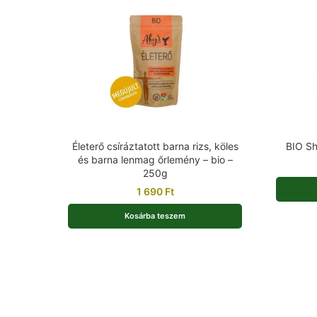
Életerő csíráztatott barna rizs, köles
BIO She
és barna lenmag őrlemény – bio –
250g
1 690
Ft
Kosárba teszem