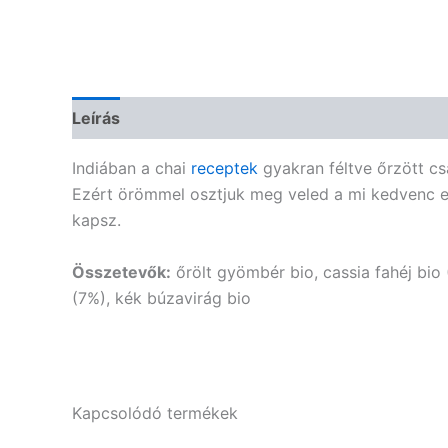
Leírás
További információk
Vélemények (0)
Indiában a chai
receptek
gyakran féltve őrzött cs
Ezért örömmel osztjuk meg veled a mi kedvenc eg
kapsz.
Összetevők:
őrölt gyömbér bio, cassia fahéj bio
(7%), kék búzavirág bio
Kapcsolódó termékek