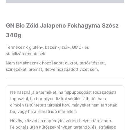
GN Bio Zöld Jalapeno Fokhagyma Szósz
340g
Termékeink glutén-, kazein-, zsír-, GMO- és
stabilizátormentesek.
Nem tartalmaznak hozzáadott cukrot, tartósítószert,
színezéket, aromát, illetve hozzáadott vizet sem.
Ne használja a terméket, ha felpúposodást (duzzadást)
tapasztal, ha bármilyen fizikai sérülés látható, ha a
címkén feltüntetett tárolási körülményeket nem tartották
be, vagy ha a lejárati idő már eltelt.
Hűvös, közvetlen napfénytől védett helyen tárolandó.
Felbontás után hűtőszekrényben tartandó, és legfeljebb