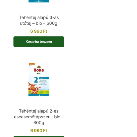
Tehéntej alapú 3-as
utótej – bio – 600g
6 990
Ft
Kosárba teszem
Tehéntej alapú 2-es
csecsemőtápszer – bio –
600g
6 990
Ft