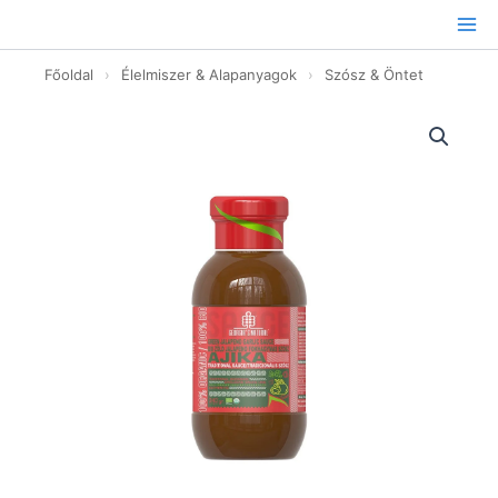
Ugrás
a
tartalomhoz
Főoldal
›
Élelmiszer & Alapanyagok
›
Szósz & Öntet
GN
Bio
Zöld
Jalapeno
Fokhagyma
Szósz
-
340g
mennyiség