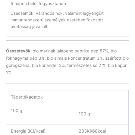
5 napon belül fogyasztandó.
Csecsemők, várandós nők, valamint legyengült
immunrendszerű személyek esetében fokozott
óvatosság javasolt.
Összetevők:
bio marinált jalapeno paprika pép 87%, bio
fokhagyma pép 3%, bio almalé koncentrátum 3%, szárított bio
görögszéna, bio koriander 2%, természetes só 2 %, bio kapor
1%
Tápértékadatok
100 g
100 g
Energia (KJ/Kcal)
283Kj/68kcal