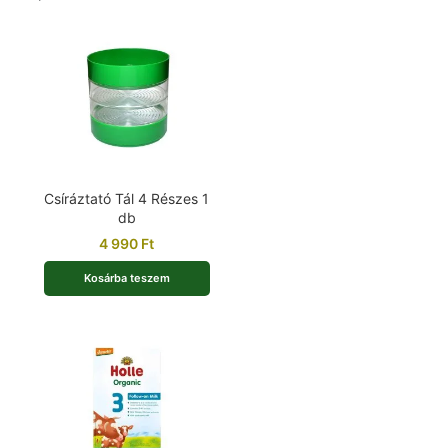
Csíráztató Tál 4 Részes 1
db
4 990
Ft
Kosárba teszem