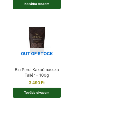
Kosárba teszem
OUT OF STOCK
Bio Perui Kakaómassza
Tallér – 100g
3 490
Ft
Tovább olvasom