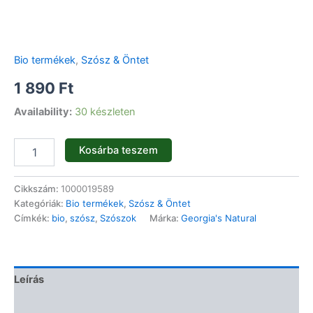
Bio termékek
,
Szósz & Öntet
1 890
Ft
Availability:
30 készleten
Kosárba teszem
Cikkszám:
1000019589
Kategóriák:
Bio termékek
,
Szósz & Öntet
Címkék:
bio
,
szósz
,
Szószok
Márka:
Georgia's Natural
Leírás
Vélemények (0)