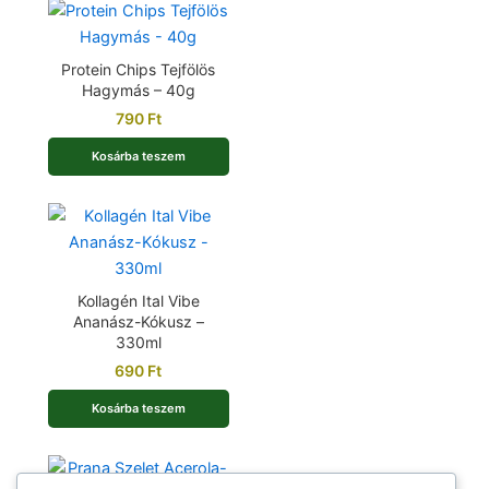
Protein Chips Tejfölös
Hagymás – 40g
790
Ft
Kosárba teszem
Kollagén Ital Vibe
Ananász-Kókusz –
330ml
690
Ft
Kosárba teszem