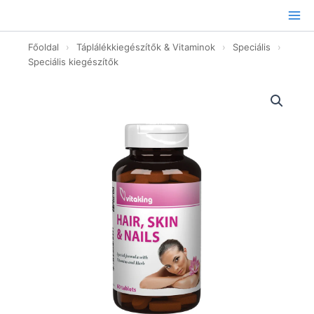
Ugrás
a
tartalomhoz
Főoldal
›
Táplálékkiegészítők & Vitaminok
›
Speciális
›
Speciális kiegészítők
Haj-
bőr-
köröm
Komplex
Tabletta
-
60db
mennyiség