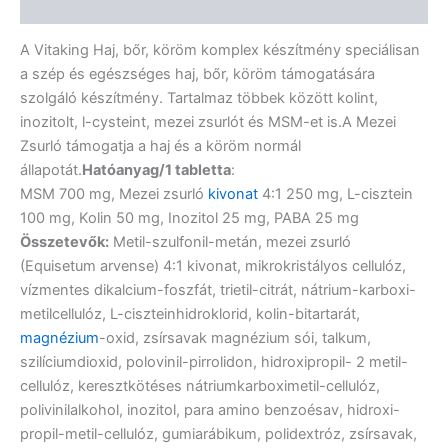
Vélemények (0)
A Vitaking Haj, bőr, köröm komplex készítmény speciálisan
a szép és egészséges haj, bőr, köröm támogatására
szolgáló készítmény. Tartalmaz többek között kolint,
inozitolt, l-cysteint, mezei zsurlót és MSM-et is.A Mezei
Zsurló támogatja a haj és a köröm normál
állapotát.
Hatóanyag/1 tabletta
:
MSM 700 mg, Mezei zsurló
kivonat
4:1 250 mg, L-cisztein
100 mg, Kolin 50 mg, Inozitol 25 mg, PABA 25 mg
Összetevők:
Metil-szulfonil-metán, mezei zsurló
(Equisetum arvense) 4:1 kivonat, mikrokristályos cellulóz,
vízmentes dikalcium-foszfát, trietil-citrát, nátrium-karboxi-
metilcellulóz, L-ciszteinhidroklorid, kolin-bitartarát,
magnézium
-oxid, zsírsavak magnézium sói, talkum,
szilíciumdioxid, polovinil-pirrolidon, hidroxipropil- 2 metil-
cellulóz, keresztkötéses nátriumkarboximetil-cellulóz,
polivinilalkohol, inozitol, para amino benzoésav, hidroxi-
propil-metil-cellulóz, gumiarábikum, polidextróz, zsírsavak,