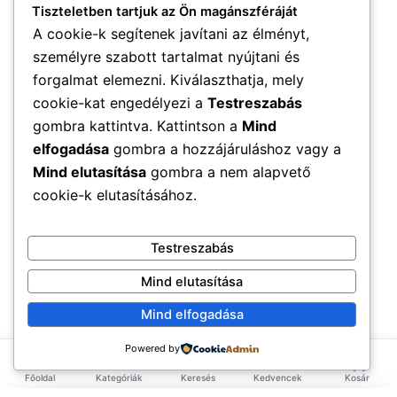
Tiszteletben tartjuk az Ön magánszféráját
Prana Szelet Acerola-
A cookie-k segítenek javítani az élményt,
Pisztácia-Málna – 35 g
személyre szabott tartalmat nyújtani és
1 190
Ft
forgalmat elemezni. Kiválaszthatja, mely
cookie-kat engedélyezi a
Testreszabás
Kosárba teszem
gombra kattintva. Kattintson a
Mind
elfogadása
gombra a hozzájáruláshoz vagy a
Mind elutasítása
gombra a nem alapvető
cookie-k elutasításához.
Testreszabás
Mind elutasítása
Mind elfogadása
Powered by
Főoldal
Kategóriák
Keresés
Kedvencek
Kosár