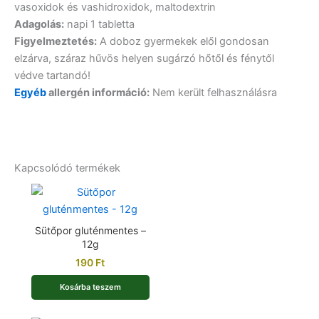
vasoxidok és vashidroxidok, maltodextrin
Adagolás:
napi 1 tabletta
Figyelmeztetés:
A doboz gyermekek elől gondosan
elzárva, száraz hűvös helyen sugárzó hőtől és fénytől
védve tartandó!
Egyéb
allergén információ:
Nem került felhasználásra
Kapcsolódó termékek
Sütőpor gluténmentes –
12g
190
Ft
Kosárba teszem