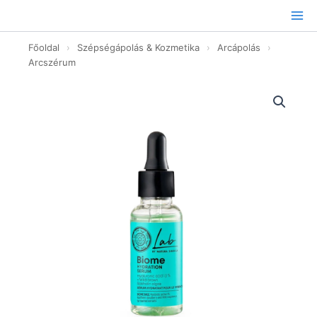
Ugrás
a
tartalomhoz
Főoldal
›
Szépségápolás & Kozmetika
›
Arcápolás
›
Arcszérum
Lab
Biome
hidratáló
arcszérum
hialuronsavval
-
30ml
mennyiség