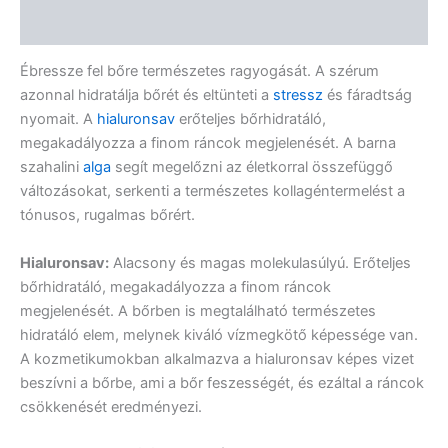
Vélemények (0)
Ébressze fel bőre természetes ragyogását. A szérum
azonnal hidratálja bőrét és eltünteti a
stressz
és fáradtság
nyomait. A
hialuronsav
erőteljes bőrhidratáló,
megakadályozza a finom ráncok megjelenését. A barna
szahalini
alga
segít megelőzni az életkorral összefüggő
változásokat, serkenti a természetes kollagéntermelést a
tónusos, rugalmas bőrért.
Hialuronsav
:
Alacsony és magas molekulasúlyú. Erőteljes
bőrhidratáló, megakadályozza a finom ráncok
megjelenését. A bőrben is megtalálható természetes
hidratáló elem, melynek kiváló vízmegkötő képessége van.
A kozmetikumokban alkalmazva a hialuronsav képes vizet
beszívni a bőrbe, ami a bőr feszességét, és ezáltal a ráncok
csökkenését eredményezi.