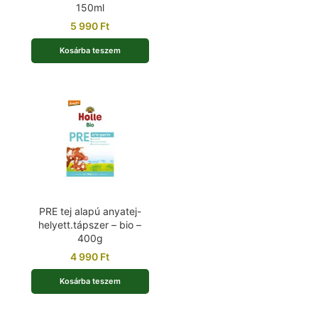
150ml
5 990
Ft
Kosárba teszem
PRE tej alapú anyatej-
helyett.tápszer – bio –
400g
4 990
Ft
Kosárba teszem