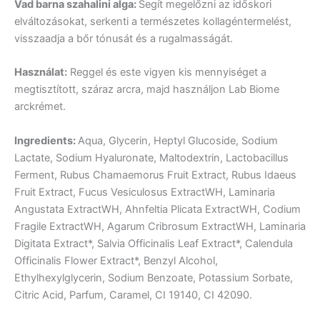
Vad barna szahalini alga:
Segít megelőzni az időskori
elváltozásokat, serkenti a természetes kollagéntermelést,
visszaadja a bőr tónusát és a rugalmasságát.
Használat:
Reggel és este vigyen kis mennyiséget a
megtisztított, száraz arcra, majd használjon Lab Biome
arckrémet.
Ingredients:
Aqua, Glycerin, Heptyl Glucoside, Sodium
Lactate, Sodium Hyaluronate, Maltodextrin, Lactobacillus
Ferment, Rubus Chamaemorus Fruit Extract, Rubus Idaeus
Fruit Extract, Fucus Vesiculosus ExtractWH, Laminaria
Angustata ExtractWH, Ahnfeltia Plicata ExtractWH, Codium
Fragile ExtractWH, Agarum Cribrosum ExtractWH, Laminaria
Digitata Extract*, Salvia Officinalis Leaf Extract*, Calendula
Officinalis Flower Extract*, Benzyl Alcohol,
Ethylhexylglycerin, Sodium Benzoate, Potassium Sorbate,
Citric Acid, Parfum, Caramel, CI 19140, CI 42090.