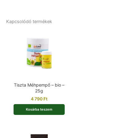
Kapcsolódó termékek
Tiszta Méhpempő – bio –
25g
4 790
Ft
Kosárba teszem