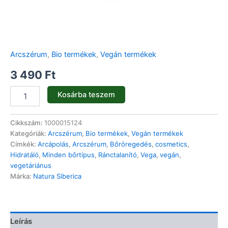
Arcszérum
,
Bio termékek
,
Vegán termékek
3 490
Ft
Kosárba teszem
Cikkszám:
1000015124
Kategóriák:
Arcszérum
,
Bio termékek
,
Vegán termékek
Címkék:
Arcápolás
,
Arcszérum
,
Bőröregedés
,
cosmetics
,
Hidratáló
,
Minden bőrtípus
,
Ránctalanító
,
Vega
,
vegán
,
vegetáriánus
Márka:
Natura Siberica
Leírás