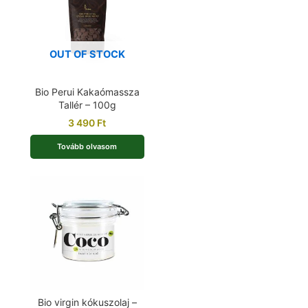
OUT OF STOCK
Bio Perui Kakaómassza
Tallér – 100g
3 490
Ft
Tovább olvasom
Bio virgin kókuszolaj –