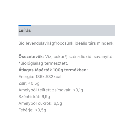
Leírás
További információk
Vélemények (0)
Bio levendulavirágfröccsünk ideális társ mindenki
Összetevők:
Víz, cukor*, szén-dioxid, savanyító
*Biológiailag termesztett.
Átlagos tápérték 100g termékben:
Energia: 136kJ/32kcal
Zsír: <0,5g
Amelyből telített zsírsavak: <0,1g
Szénhidrát: 6,9g
Amelyből cukrok: 6,5g
Fehérje: <0,5g