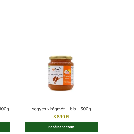
 100g
Vegyes virágméz – bio – 500g
3 890
Ft
Kosárba teszem