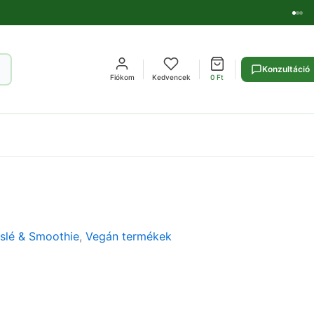
Konzultáció
Fiókom
Kedvencek
0
Ft
slé & Smoothie
,
Vegán termékek