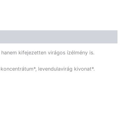
🌾 Gluténmentes
🌱 Vegán
🌿 Bio
🍬 Cukormentes
 hanem kifejezetten virágos ízélmény is.
-koncentrátum*, levendulavirág kivonat*.