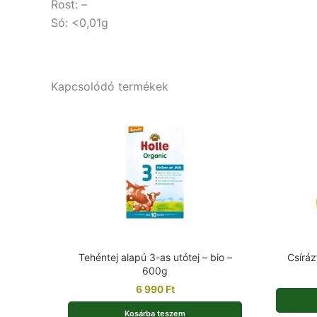
Rost: –
Só: <0,01g
Kapcsolódó termékek
Tehéntej alapú 3-as utótej – bio –
Csíráz
600g
6 990
Ft
Kosárba teszem