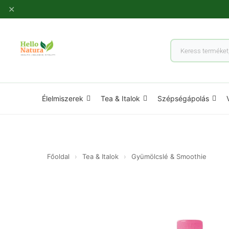
Ugrás
✕
a
tartalomhoz
Products
search
Élelmiszerek
Tea & Italok
Szépségápolás
Főoldal
›
Tea & Italok
›
Gyümölcslé & Smoothie