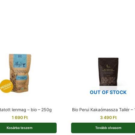
OUT OF STOCK
tatott lenmag – bio – 250g
Bio Perui Kakaómassza Tallér –
1 690
Ft
3 490
Ft
Kosárba teszem
Tovább olvasom