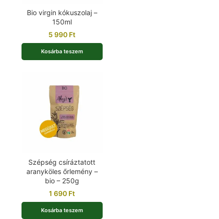
Bio virgin kókuszolaj –
150ml
5 990
Ft
Kosárba teszem
Szépség csíráztatott
aranyköles őrlemény –
bio – 250g
1 690
Ft
Kosárba teszem