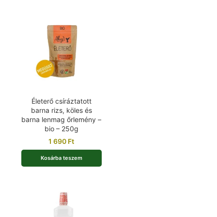
Életerő csíráztatott
barna rizs, köles és
barna lenmag őrlemény –
bio – 250g
1 690
Ft
Kosárba teszem