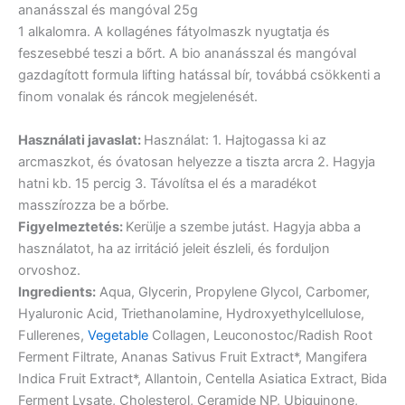
ananásszal és mangóval 25g
1 alkalomra. A kollagénes fátyolmaszk nyugtatja és
feszesebbé teszi a bőrt. A bio ananásszal és mangóval
gazdagított formula lifting hatással bír, továbbá csökkenti a
finom vonalak és ráncok megjelenését.
Használati javaslat:
Használat: 1. Hajtogassa ki az
arcmaszkot, és óvatosan helyezze a tiszta arcra 2. Hagyja
hatni kb. 15 percig 3. Távolítsa el és a maradékot
masszírozza be a bőrbe.
Figyelmeztetés:
Kerülje a szembe jutást. Hagyja abba a
használatot, ha az irritáció jeleit észleli, és forduljon
orvoshoz.
Ingredients:
Aqua, Glycerin, Propylene Glycol, Carbomer,
Hyaluronic Acid, Triethanolamine, Hydroxyethylcellulose,
Fullerenes,
Vegetable
Collagen, Leuconostoc/Radish Root
Ferment Filtrate, Ananas Sativus Fruit Extract*, Mangifera
Indica Fruit Extract*, Allantoin, Centella Asiatica Extract, Bida
Ferment Lysate, Cholesterol, Ceramide NP, Ubiquinone,