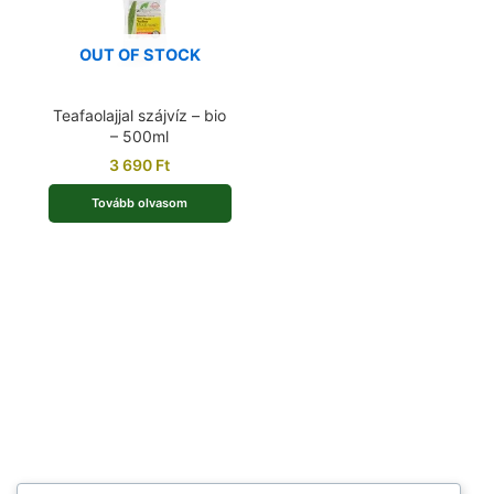
OUT OF STOCK
Teafaolajjal szájvíz – bio
– 500ml
3 690
Ft
Tovább olvasom