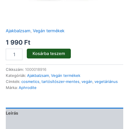
Ajakbalzsam
,
Vegán termékek
1 990
Ft
Kosárba teszem
Cikkszám:
1000018916
Kategóriák:
Ajakbalzsam
,
Vegán termékek
Címkék:
cosmetics
,
tartósítószer-mentes
,
vegán
,
vegetáriánus
Márka:
Aphrodite
Leírás
Vélemények (0)