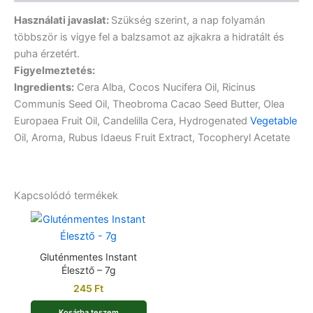
Használati javaslat:
Szükség szerint, a nap folyamán
többször is vigye fel a balzsamot az ajkakra a hidratált és
puha érzetért.
Figyelmeztetés:
Ingredients:
Cera Alba, Cocos Nucifera Oil, Ricinus
Communis Seed Oil, Theobroma Cacao Seed Butter, Olea
Europaea Fruit Oil, Candelilla Cera, Hydrogenated
Vegetable
Oil, Aroma, Rubus Idaeus Fruit Extract, Tocopheryl Acetate
Kapcsolódó termékek
Gluténmentes Instant
Élesztő – 7g
245
Ft
Kosárba teszem