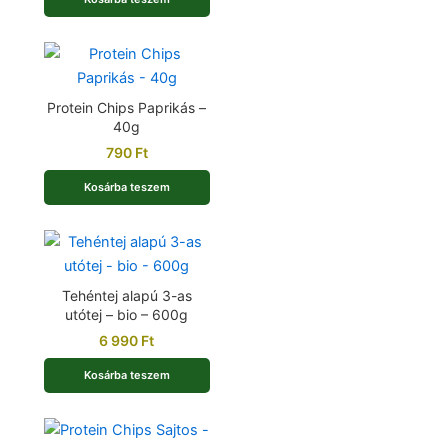
Protein Chips Paprikás –
40g
790
Ft
Kosárba teszem
Tehéntej alapú 3-as
utótej – bio – 600g
6 990
Ft
Kosárba teszem