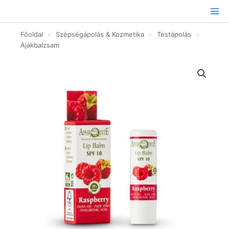
Ugrás
a
tartalomhoz
Főoldal
›
Szépségápolás & Kozmetika
›
Testápolás
›
Ajakbalzsam
Málna
ajakbalzsam
-
4g
mennyiség