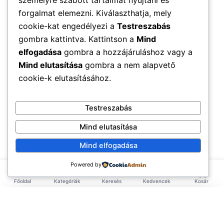
személyre szabott tartalmat nyújtani és
forgalmat elemezni. Kiválaszthatja, mely
cookie-kat engedélyezi a
Testreszabás
gombra kattintva. Kattintson a
Mind
elfogadása
gombra a hozzájáruláshoz vagy a
Mind elutasítása
gombra a nem alapvető
cookie-k elutasításához.
Testreszabás
Mind elutasítása
Mind elfogadása
Powered by
Főoldal
Kategóriák
Keresés
Kedvencek
Kosár
×
EXKLUZÍV AJÁNLAT
TERMÉKEK
Első rendelésed -10%!