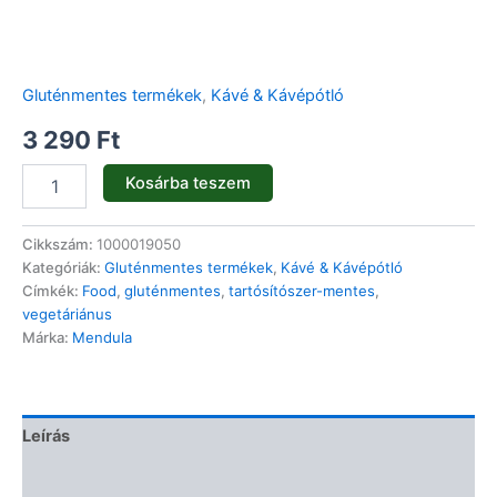
Gluténmentes termékek
,
Kávé & Kávépótló
3 290
Ft
Kosárba teszem
Cikkszám:
1000019050
Kategóriák:
Gluténmentes termékek
,
Kávé & Kávépótló
Címkék:
Food
,
gluténmentes
,
tartósítószer-mentes
,
vegetáriánus
Márka:
Mendula
Leírás
Vélemények (0)