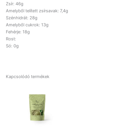
Zsír: 46g
Amelyből telített zsírsavak: 7,4g
Szénhidrát: 28g
Amelyből cukrok: 13g
Fehérje: 18g
Rost:
Só: 0g
Kapcsolódó termékek