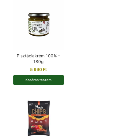
Pisztáciakrém 100% –
180g
5 990
Ft
Kosárba teszem