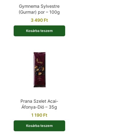
Gymnema Sylvestre
(Gurmar) por – 100g
3 490
Ft
Kosárba teszem
Prana Szelet Acai-
Áfonya-Dió – 35g
1 190
Ft
Kosárba teszem