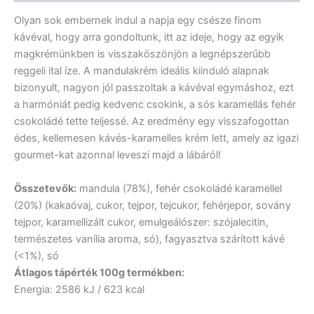
Olyan sok embernek indul a napja egy csésze finom
kávéval, hogy arra gondoltunk, itt az ideje, hogy az egyik
magkrémünkben is visszaköszönjön a legnépszerűbb
reggeli ital íze. A mandulakrém ideális kiinduló alapnak
bizonyult, nagyon jól passzoltak a kávéval egymáshoz, ezt
a harmóniát pedig kedvenc csokink, a sós karamellás fehér
csokoládé tette teljessé. Az eredmény egy visszafogottan
édes, kellemesen kávés-karamelles krém lett, amely az igazi
gourmet-kat azonnal leveszi majd a lábáról!
Összetevők:
mandula (78%), fehér csokoládé karamellel
(20%) (kakaóvaj, cukor, tejpor, tejcukor, fehérjepor, sovány
tejpor, karamellizált cukor, emulgeálószer: szójalecitin,
természetes vanília aroma, só), fagyasztva szárított kávé
(<1%), só
Átlagos tápérték 100g termékben:
Energia: 2586 kJ / 623 kcal