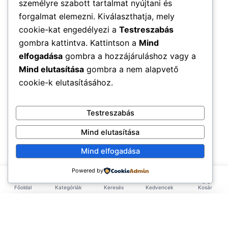
személyre szabott tartalmat nyújtani és
forgalmat elemezni. Kiválaszthatja, mely
cookie-kat engedélyezi a
Testreszabás
gombra kattintva. Kattintson a
Mind
elfogadása
gombra a hozzájáruláshoz vagy a
Mind elutasítása
gombra a nem alapvető
cookie-k elutasításához.
Testreszabás
Mind elutasítása
Mind elfogadása
Powered by
Főoldal
Kategóriák
Keresés
Kedvencek
Kosár
×
EXKLUZÍV AJÁNLAT
TERMÉKEK