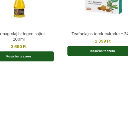
mag olaj hidegen sajtolt –
Teafaolajos torok cukorka – 2
200ml
2 399
Ft
3 690
Ft
Kosárba teszem
Kosárba teszem