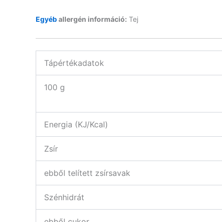
Egyéb
allergén információ:
Tej
Tápértékadatok
100 g
Energia (KJ/Kcal)
Zsír
ebből telített zsírsavak
Szénhidrát
ebből cukor