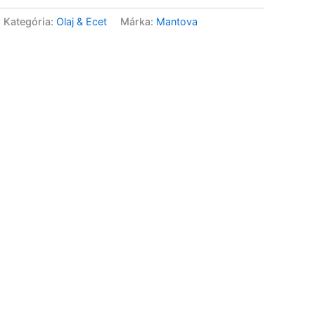
Kategória:
Olaj & Ecet
Márka:
Mantova
Early Harvest Extra Szűz
Olívaolaj – 500ml
8 990
Ft
Extra Szűz Olívaolaj – Égei
És Jón – 700ml
11 990
Ft
Extra Szűz Olívaolaj –
Olympia – 700ml
11 990
Ft
Extra Szűz Olívaolaj –
100ml
2 490
Ft
Extra Szűz Olívaolaj
Agrelos – 250ml
4 990
Ft