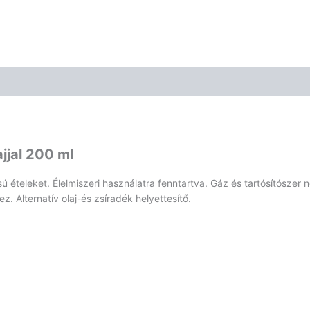
jjal 200 ml
lusú ételeket. Élelmiszeri használatra fenntartva. Gáz és tartósítósze
. Alternatív olaj-és zsíradék helyettesítő.