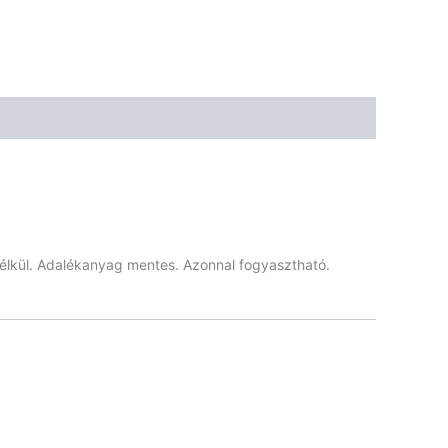
🌾 Gluténmentes
🌱 Vegán
🌿 Bio
🍬 Cukormentes
r nélkül. Adalékanyag mentes. Azonnal fogyasztható.