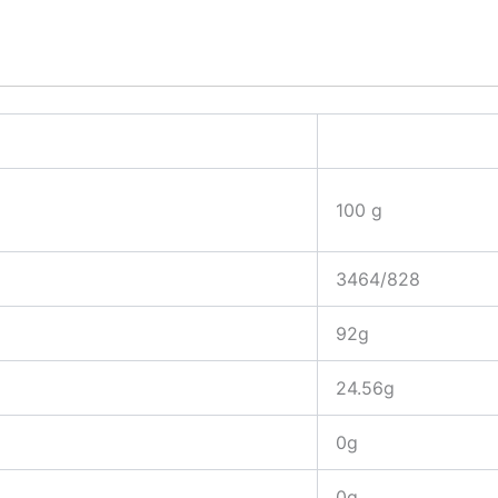
100 g
3464/828
92g
24.56g
0g
0g