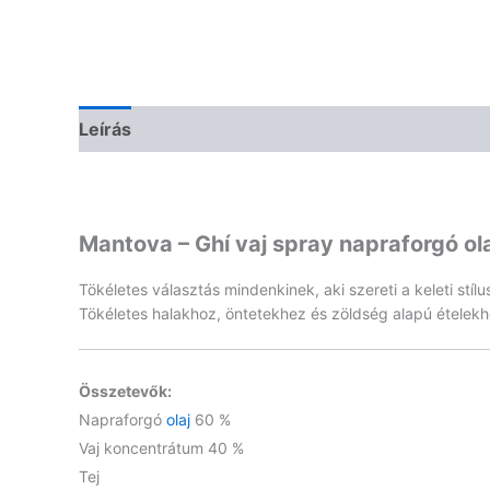
Leírás
Vélemények (0)
Mantova – Ghí vaj spray napraforgó ola
Tökéletes választás mindenkinek, aki szereti a keleti stí
Tökéletes halakhoz, öntetekhez és zöldség alapú ételekhez
Összetevők:
Napraforgó
olaj
60 %
Vaj koncentrátum 40 %
Tej