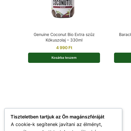
Genuine Coconut Bio Extra szűz
Barack
Kókuszolaj – 330ml
4 990
Ft
Kosárba teszem
Tiszteletben tartjuk az Ön magánszféráját
A cookie-k segítenek javítani az élményt,