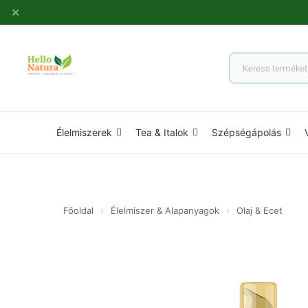
Ugrás
✕
a
tartalomhoz
Products
search
Élelmiszerek
Tea & Italok
Szépségápolás
Főoldal
›
Élelmiszer & Alapanyagok
›
Olaj & Ecet