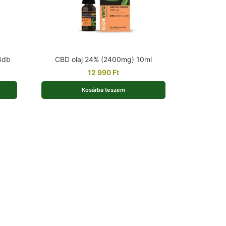
4db
CBD olaj 24% (2400mg) 10ml
12 990
Ft
Kosárba teszem