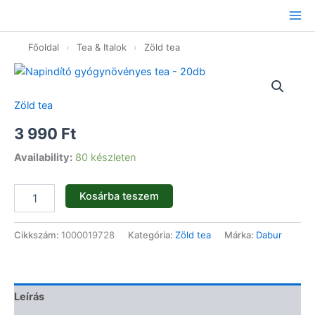
Ugrás
a
tartalomhoz
Főoldal
›
Tea & Italok
›
Zöld tea
Napindító
gyógynövényes
tea
Zöld tea
-
20db
3 990
Ft
mennyiség
Availability:
80 készleten
Kosárba teszem
Cikkszám:
1000019728
Kategória:
Zöld tea
Márka:
Dabur
Leírás