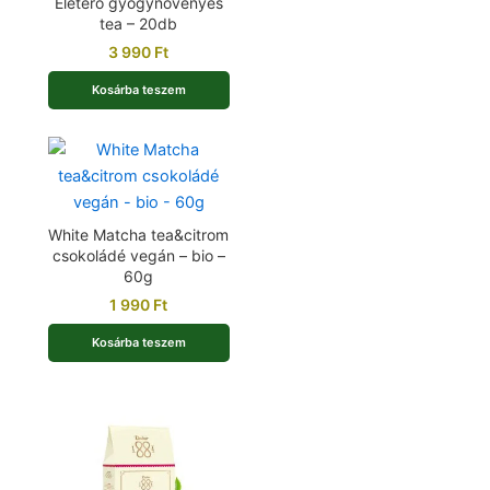
Életerő gyógynövényes
tea – 20db
3 990
Ft
Kosárba teszem
White Matcha tea&citrom
csokoládé vegán – bio –
60g
1 990
Ft
Kosárba teszem