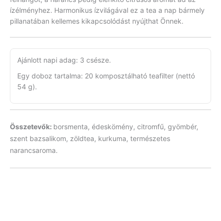
ízélményhez. Harmonikus ízvilágával ez a tea a nap bármely
pillanatában kellemes kikapcsolódást nyújthat Önnek.
Ajánlott napi adag: 3 csésze.
Egy doboz tartalma: 20 komposztálható teafilter (nettó
54 g).
Összetevők:
borsmenta, édeskömény, citromfű, gyömbér,
szent bazsalikom, zöldtea, kurkuma, természetes
narancsaroma.