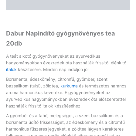
Vélemények (0)
Dabur Napindító gyógynövényes tea
20db
A teát alkotó gyógynövényeket az ayurvedikus
hagyományokban évezredek óta használják frissítő, élénkítő
italok
készítésére. Minden nap induljon jól!
Borsmenta, édeskömény, citromfű, gyömbér, szent
bazsalikom (tulsi), zöldtea,
kurkuma
és természetes narancs
aroma harmonikus keveréke. E gyógynövényeket az
ayurvedikus hagyományokban évezredek óta előszeretettel
használják frissítő italok készítéséhez.
A gyömbér és a fahéj melegséget, a szent bazsalikom és a
borsmenta üdítő frissességet, az édeskömény és a citromfű
harmonikus fűszeres jegyeket, a zöldtea lágyan karakteres
felhangot, a narancs pedig élénkítő citrusos aromát ad az