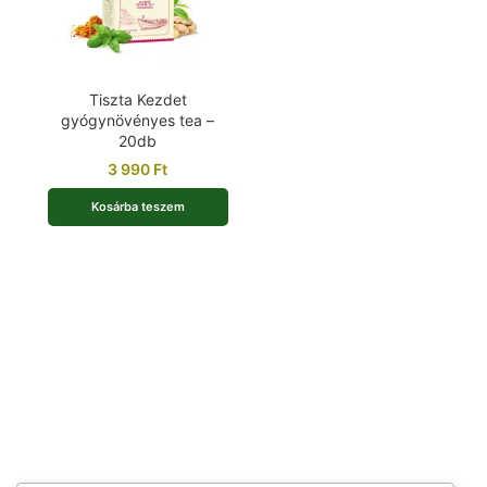
Tiszta Kezdet
gyógynövényes tea –
20db
3 990
Ft
Kosárba teszem