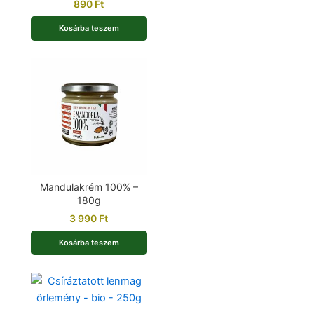
890
Ft
Kosárba teszem
Mandulakrém 100% –
180g
3 990
Ft
Kosárba teszem