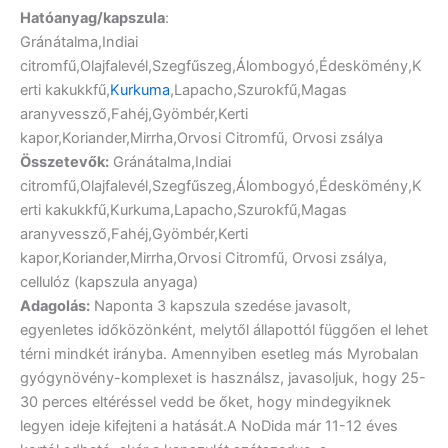
Hatóanyag/kapszula
:
Gránátalma,Indiai
citromfű,Olajfalevél,Szegfűszeg,Álombogyó,Édeskömény,K
erti kakukkfű,
Kurkuma
,Lapacho,Szurokfű,Magas
aranyvessző,Fahéj,Gyömbér,Kerti
kapor,Koriander,Mirrha,Orvosi Citromfű, Orvosi zsálya
Összetevők:
Gránátalma,Indiai
citromfű,Olajfalevél,Szegfűszeg,Álombogyó,Édeskömény,K
erti kakukkfű,Kurkuma,Lapacho,Szurokfű,Magas
aranyvessző,Fahéj,Gyömbér,Kerti
kapor,Koriander,Mirrha,Orvosi Citromfű, Orvosi zsálya,
cellulóz (kapszula anyaga)
Adagolás:
Naponta 3 kapszula szedése javasolt,
egyenletes időközönként, melytől állapottól függően el lehet
térni mindkét irányba. Amennyiben esetleg más Myrobalan
gyógynövény-komplexet is használsz, javasoljuk, hogy 25-
30 perces eltéréssel vedd be őket, hogy mindegyiknek
legyen ideje kifejteni a hatását.A NoDida már 11-12 éves