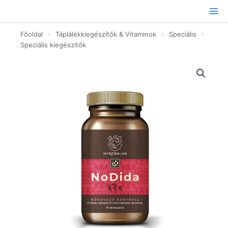
Ugrás
a
tartalomhoz
Főoldal
›
Táplálékkiegészítők & Vitaminok
›
Speciális
›
Speciális kiegészítők
NoDida
Candida,
gombák
és
élősködők
elleni
gyógynövény-
komplex
-
60db
mennyiség