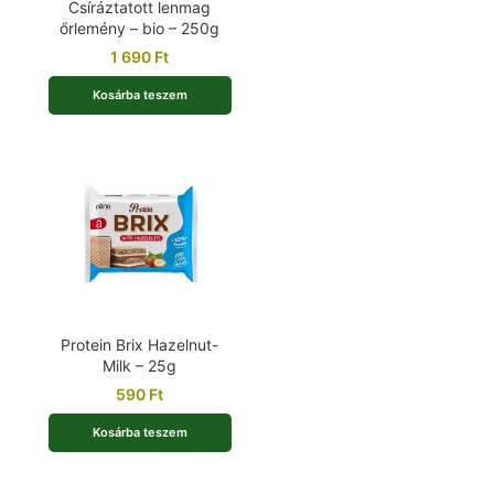
Csíráztatott lenmag
őrlemény – bio – 250g
1 690
Ft
Kosárba teszem
Protein Brix Hazelnut-
Milk – 25g
590
Ft
Kosárba teszem