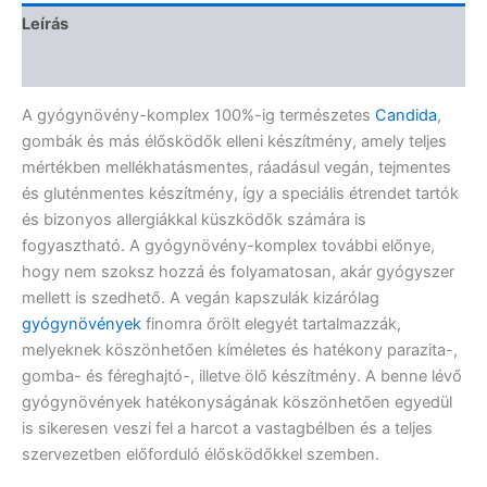
Leírás
Vélemények (0)
A gyógynövény-komplex 100%-ig természetes
Candida
,
gombák és más élősködők elleni készítmény, amely teljes
mértékben mellékhatásmentes, ráadásul vegán, tejmentes
és gluténmentes készítmény, így a speciális étrendet tartók
és bizonyos allergiákkal küszködők számára is
fogyasztható. A gyógynövény-komplex további előnye,
hogy nem szoksz hozzá és folyamatosan, akár gyógyszer
mellett is szedhető. A vegán kapszulák kizárólag
gyógynövények
finomra őrölt elegyét tartalmazzák,
melyeknek köszönhetően kíméletes és hatékony parazita-,
gomba- és féreghajtó-, illetve ölő készítmény. A benne lévő
gyógynövények hatékonyságának köszönhetően egyedül
is sikeresen veszi fel a harcot a vastagbélben és a teljes
szervezetben előforduló élősködőkkel szemben.