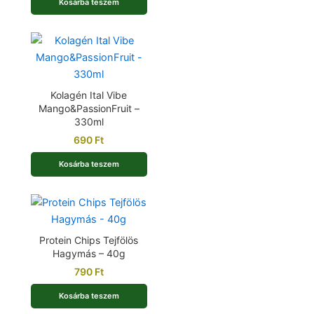
Kosárba teszem
Kolagén Ital Vibe
Mango&PassionFruit –
330ml
690
Ft
Kosárba teszem
Protein Chips Tejfölös
Hagymás – 40g
790
Ft
Kosárba teszem