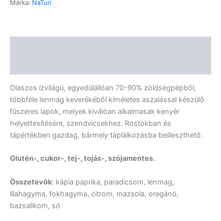
Márka:
NaTuri
Leírás
Vélemények (0)
Olaszos ízvilágú, egyedülállóan 70-90% zöldségpépből,
többféle lenmag keverékéből kíméletes aszalással készülő
fűszeres lapok, melyek kiválóan alkalmasak kenyér
helyettesítésére, szendvicsekhez. Rostokban és
tápértékben gazdag, bármely táplálkozásba beilleszthető.
Glutén-, cukor-, tej-, tojás-, szójamentes.
Összetevők
: kápia paprika, paradicsom, lenmag,
lilahagyma, fokhagyma, citrom, mazsola, oregánó,
bazsalikom, só