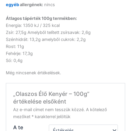
egyéb
allergének:
nincs
Átlagos tápérték 100g termékben:
Energia: 1350 kJ / 325 kcal
Zsír: 27,5g Amelyből telített zsírsavak: 2,6g
Szénhidrát: 13,2g amelyből cukrok: 2,2g
Rost: 11g
Fehérje: 17,3g
Só: 0,4g
Még nincsenek értékelések.
„Olaszos Élő Kenyér – 100g”
értékelése elsőként
Az e-mail címet nem tesszük közzé.
A kötelező
mezőket
*
karakterrel jelöltük
A te