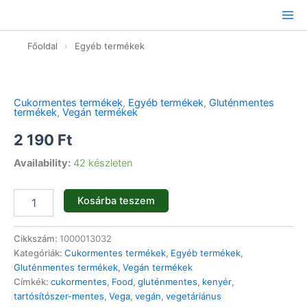
Ugrás
a
tartalomhoz
Főoldal
›
Egyéb termékek
Olaszos
Élő
Kenyér
Cukormentes termékek
,
Egyéb termékek
,
Gluténmentes
-
termékek
,
Vegán termékek
100g
mennyiség
2 190
Ft
Availability:
42 készleten
Kosárba teszem
Cikkszám:
1000013032
Kategóriák:
Cukormentes termékek
,
Egyéb termékek
,
Gluténmentes termékek
,
Vegán termékek
Címkék:
cukormentes
,
Food
,
gluténmentes
,
kenyér
,
tartósítószer-mentes
,
Vega
,
vegán
,
vegetáriánus