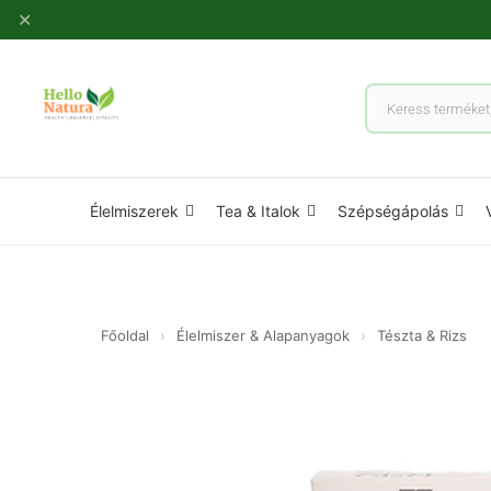
Ugrás
✕
a
tartalomhoz
Products
search
Élelmiszerek
Tea & Italok
Szépségápolás
Főoldal
›
Élelmiszer & Alapanyagok
›
Tészta & Rizs