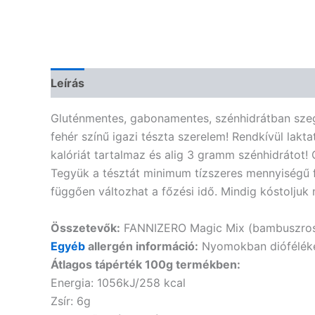
Leírás
Vélemények (0)
Gluténmentes, gabonamentes, szénhidrátban szeg
fehér színű igazi tészta szerelem! Rendkívül lak
kalóriát tartalmaz és alig 3 gramm szénhidrátot! 
Tegyük a tésztát minimum tízszeres mennyiségű f
függően változhat a főzési idő. Mindig kóstoljuk m
Összetevők:
FANNIZERO Magic Mix (bambuszrost lis
Egyéb
allergén információ:
Nyomokban dióféléke
Átlagos tápérték 100g termékben:
Energia: 1056kJ/258 kcal
Zsír: 6g