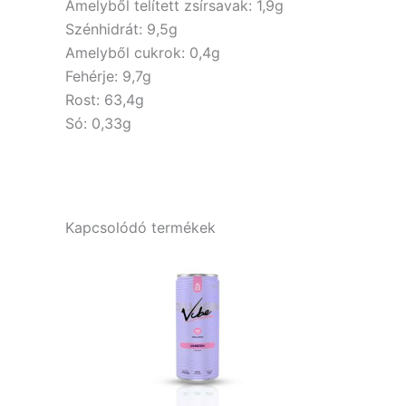
Amelyből telített zsírsavak: 1,9g
Szénhidrát: 9,5g
Amelyből cukrok: 0,4g
Fehérje: 9,7g
Rost: 63,4g
Só: 0,33g
Kapcsolódó termékek