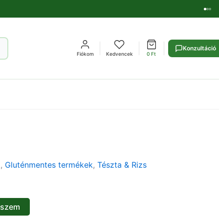
Konzultáció
Fiókom
Kedvencek
0
Ft
k
,
Gluténmentes termékek
,
Tészta & Rizs
eszem