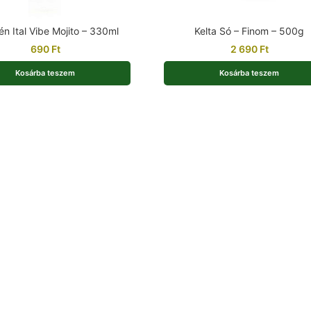
én Ital Vibe Mojito – 330ml
Kelta Só – Finom – 500g
690
Ft
2 690
Ft
Kosárba teszem
Kosárba teszem