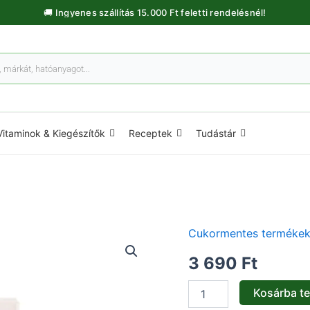
🚚 Ingyenes szállítás 15.000 Ft feletti rendelésnél!
Vitaminok & Kiegészítők
Receptek
Tudástár
Cukormentes terméke
Orsó
Magic
3 690
Ft
Pasta
-
200g
Kosárba t
mennyiség