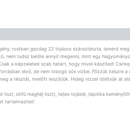
ény, rostban gazdag 22 tojásos száraztészta. Ismerd meg 
tató, nem tudsz belőle annyit megenni, mint egy hagyományo
Csak a képzeleted szab határt, hogy mivel készíted! Csirkep
orrásban lévő, de nem lobogó sós vízbe. Főzzük készre a d
eg a tésztát, mielőtt leszűrjük. Hideg vízzel öblítsük át ala
zt, útifű maghéj liszt), teljes tojáslé, tápióka keményítő
t tartalmazhat!