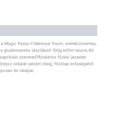
🌿 Bio
🍬 Cukormentes
a Magic Pasta-t! Mennyei finom, mellékízmentes,
s gluténmentes tésztából! 100g kifőtt tészta 80
aprikást szereted?Általános főzési javaslat:
oboz oldalán jelzett ideig, főzőlap erősségétől
posan és tálaljuk.
!