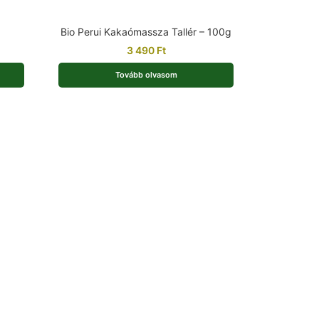
Bio Perui Kakaómassza Tallér – 100g
3 490
Ft
Tovább olvasom