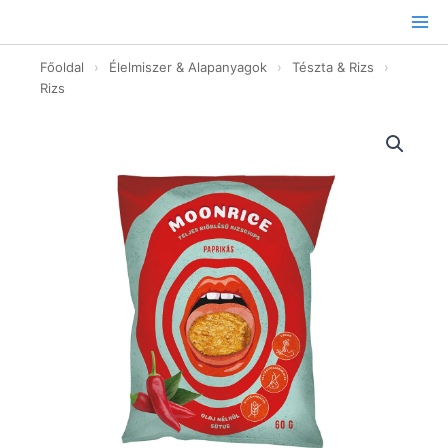
Ugrás
a
tartalomhoz
Főoldal
›
Élelmiszer & Alapanyagok
›
Tészta & Rizs
›
Rizs
Paprikás
ízű
rizs
chips
-
60g
mennyiség