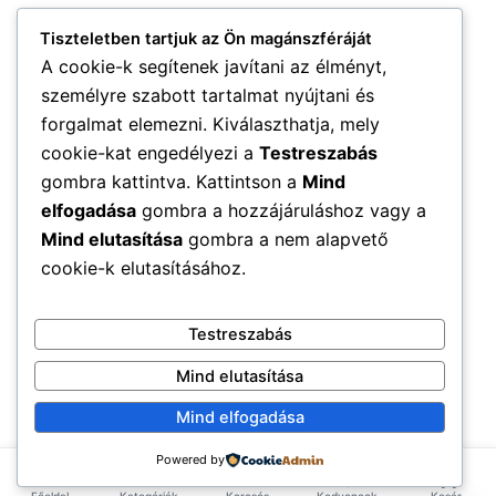
Tiszteletben tartjuk az Ön magánszféráját
A cookie-k segítenek javítani az élményt,
személyre szabott tartalmat nyújtani és
forgalmat elemezni. Kiválaszthatja, mely
cookie-kat engedélyezi a
Testreszabás
gombra kattintva. Kattintson a
Mind
elfogadása
gombra a hozzájáruláshoz vagy a
Mind elutasítása
gombra a nem alapvető
cookie-k elutasításához.
Testreszabás
Mind elutasítása
Mind elfogadása
Powered by
Főoldal
Kategóriák
Keresés
Kedvencek
Kosár