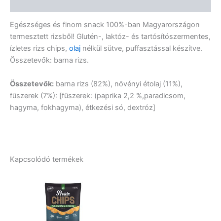
Vélemények (0)
Egészséges és finom snack 100%-ban Magyarországon
termesztett rizsből! Glutén-, laktóz- és tartósítószermentes,
ízletes rizs chips,
olaj
nélkül sütve, puffasztással készítve.
Összetevők: barna rizs.
Összetevők:
barna rizs (82%), növényi étolaj (11%),
fűszerek (7%): [fűszerek: (paprika 2,2 %,paradicsom,
hagyma, fokhagyma), étkezési só, dextróz]
Kapcsolódó termékek