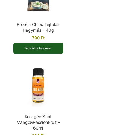
Protein Chips Tejfölös
Hagymás – 40g
790
Ft
Kosárba teszem
Kollagén Shot
Mango&PassionFruit –
60ml