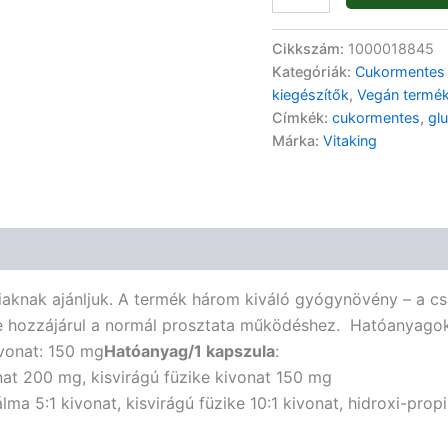
Cikkszám:
1000018845
Kategóriák:
Cukormentes
kiegészítők
,
Vegán termé
Címkék:
cukormentes
,
gl
Márka:
Vitaking
iaknak ajánljuk. A termék három kiváló gyógynövény – a csa
ike hozzájárul a normál prosztata működéshez. Hatóanyago
ivonat: 150 mg
Hatóanyag/1 kapszula
:
at 200 mg, kisvirágú füzike kivonat 150 mg
ma 5:1 kivonat, kisvirágú füzike 10:1 kivonat, hidroxi-propil