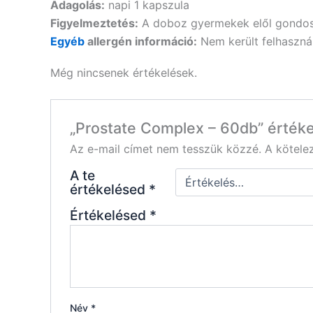
Adagolás:
napi 1 kapszula
Figyelmeztetés:
A doboz gyermekek elől gondosan
Egyéb
allergén információ:
Nem került felhaszná
Még nincsenek értékelések.
„Prostate Complex – 60db” értéke
Az e-mail címet nem tesszük közzé.
A kötel
A te
értékelésed
*
Értékelésed
*
Név
*