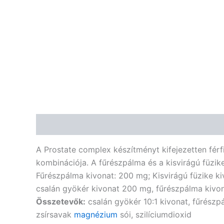
Leírás
Vélemények (0)
A Prostate complex készítményt kifejezetten férf
kombinációja. A fűrészpálma és a kisvirágú füz
Fűrészpálma kivonat: 200 mg; Kisvirágú füzike k
csalán gyökér kivonat 200 mg, fűrészpálma kivon
Összetevők:
csalán gyökér 10:1 kivonat, fűrészpál
zsírsavak
magnézium
sói, szilíciumdioxid