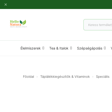
Ugrás
✕
a
tartalomhoz
Products
search
Élelmiszerek
Tea & Italok
Szépségápolás
Főoldal
›
Táplálékkiegészítők & Vitaminok
›
Speciális