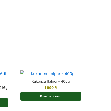
Kukorica Italpor – 400g
 216g
1 990
Ft
Kosárba teszem