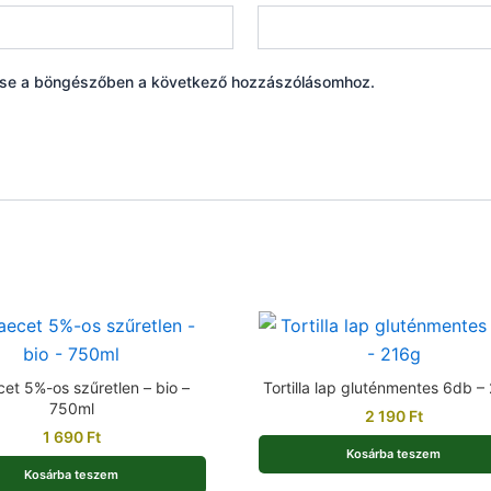
ése a böngészőben a következő hozzászólásomhoz.
et 5%-os szűretlen – bio –
Tortilla lap gluténmentes 6db –
750ml
2 190
Ft
1 690
Ft
Kosárba teszem
Kosárba teszem