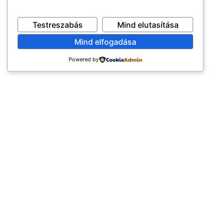
Testreszabás
Mind elutasítása
Mind elfogadása
Powered by
×
EXKLUZÍV AJÁNLAT
TERMÉKEK
ÉLETMÓD
Első rendelésed -10%!
Élelmiszerek
Vegán
(3.583)