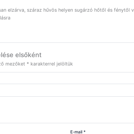
 elzárva, száraz hűvös helyen sugárzó hőtől és fénytől v
lásra
lése elsőként
ező mezőket
*
karakterrel jelöltük
E-mail
*