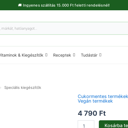
🚚 Ingyenes szállítás 15.000 Ft feletti rendelésnél!
Vitaminok & Kiegészítők
Receptek
Tudástár
›
Speciális kiegészítők
Cukormentes terméke
Prostate
Vegán termékek
Complex
-
4 790
Ft
60db
mennyiség
Kosárba t