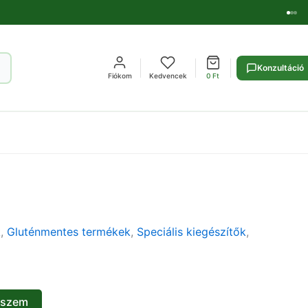
Konzultáció
Fiókom
Kedvencek
0
Ft
k
,
Gluténmentes termékek
,
Speciális kiegészítők
,
eszem