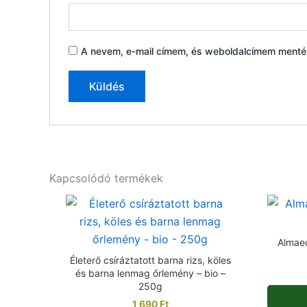
A nevem, e-mail címem, és weboldalcímem ment
Kapcsolódó termékek
Almaec
Életerő csíráztatott barna rizs, köles
és barna lenmag őrlemény – bio –
250g
1 690
Ft