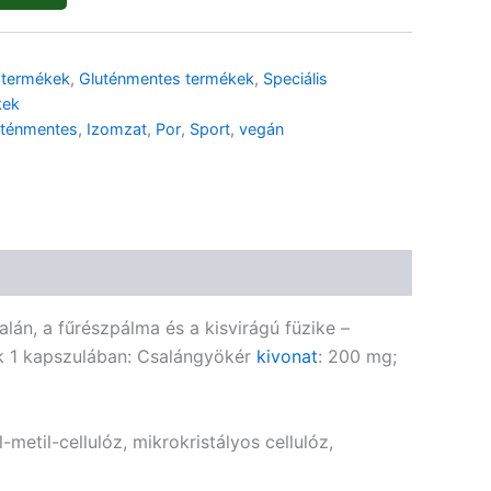
🌾 Gluténmentes
🌱 Vegán
 termékek
,
Gluténmentes termékek
,
Speciális
🌿 Bio
🍬 Cukormentes
kek
uténmentes
,
Izomzat
,
Por
,
Sport
,
vegán
lán, a fűrészpálma és a kisvirágú füzike –
k 1 kapszulában: Csalángyökér
kivonat
: 200 mg;
-metil-cellulóz, mikrokristályos cellulóz,