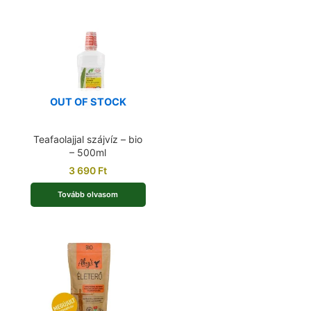
OUT OF STOCK
Teafaolajjal szájvíz – bio
– 500ml
3 690
Ft
Tovább olvasom