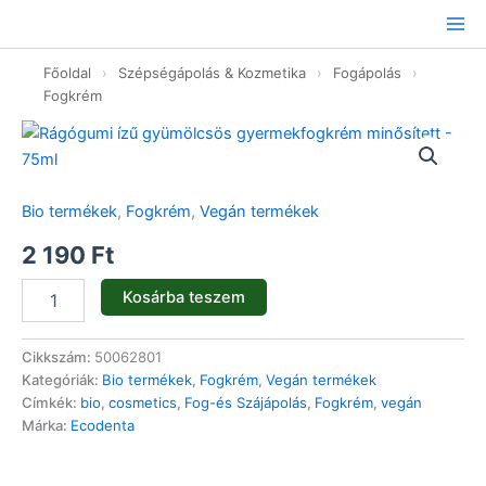
Ugrás
a
tartalomhoz
Főoldal
›
Szépségápolás & Kozmetika
›
Fogápolás
›
Fogkrém
Rágógumi
ízű
gyümölcsös
gyermekfogkrém
Bio termékek
,
Fogkrém
,
Vegán termékek
minősített
-
2 190
Ft
75ml
mennyiség
Kosárba teszem
Cikkszám:
50062801
Kategóriák:
Bio termékek
,
Fogkrém
,
Vegán termékek
Címkék:
bio
,
cosmetics
,
Fog-és Szájápolás
,
Fogkrém
,
vegán
Márka:
Ecodenta