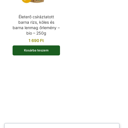
Életerő csíráztatott
barna rizs, köles és
barna lenmag őrlemény –
bio – 250g
1 690
Ft
Kosárba teszem