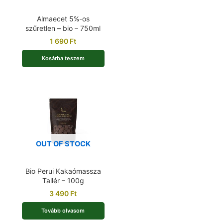
Almaecet 5%-os
szűretlen – bio – 750ml
1 690
Ft
Kosárba teszem
OUT OF STOCK
Bio Perui Kakaómassza
Tallér – 100g
3 490
Ft
Tovább olvasom