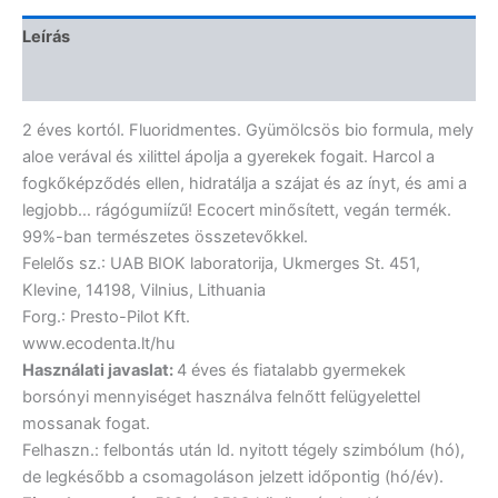
Leírás
Vélemények (0)
2 éves kortól. Fluoridmentes. Gyümölcsös bio formula, mely
aloe verával és xilittel ápolja a gyerekek fogait. Harcol a
fogkőképződés ellen, hidratálja a szájat és az ínyt, és ami a
legjobb… rágógumiízű! Ecocert minősített, vegán termék.
99%-ban természetes összetevőkkel.
Felelős sz.: UAB BIOK laboratorija, Ukmerges St. 451,
Klevine, 14198, Vilnius, Lithuania
Forg.: Presto-Pilot Kft.
www.ecodenta.lt/hu
Használati javaslat:
4 éves és fiatalabb gyermekek
borsónyi mennyiséget használva felnőtt felügyelettel
mossanak fogat.
Felhaszn.: felbontás után ld. nyitott tégely szimbólum (hó),
de legkésőbb a csomagoláson jelzett időpontig (hó/év).