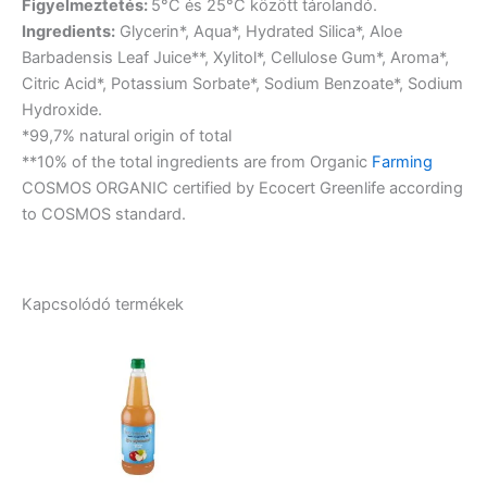
Figyelmeztetés:
5°C és 25°C között tárolandó.
Ingredients:
Glycerin*, Aqua*, Hydrated Silica*, Aloe
Barbadensis Leaf Juice**, Xylitol*, Cellulose Gum*, Aroma*,
Citric Acid*, Potassium Sorbate*, Sodium Benzoate*, Sodium
Hydroxide.
*99,7% natural origin of total
**10% of the total ingredients are from Organic
Farming
COSMOS ORGANIC certified by Ecocert Greenlife according
to COSMOS standard.
Kapcsolódó termékek