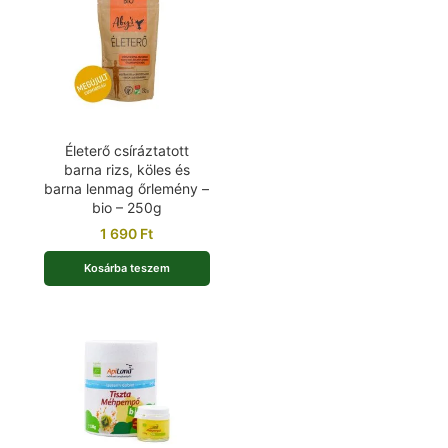
Életerő csíráztatott
barna rizs, köles és
barna lenmag őrlemény –
bio – 250g
1 690
Ft
Kosárba teszem