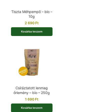
Tiszta Méhpempő – bio –
10g
2 690
Ft
Kosárba teszem
Csíráztatott lenmag
őrlemény – bio – 250g
1 690
Ft
Kosárba teszem