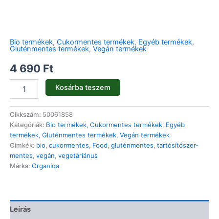
Bio termékek
,
Cukormentes termékek
,
Egyéb termékek
,
Gluténmentes termékek
,
Vegán termékek
4 690
Ft
Kosárba teszem
Cikkszám:
50061858
Kategóriák:
Bio termékek
,
Cukormentes termékek
,
Egyéb
termékek
,
Gluténmentes termékek
,
Vegán termékek
Címkék:
bio
,
cukormentes
,
Food
,
gluténmentes
,
tartósítószer-
mentes
,
vegán
,
vegetáriánus
Márka:
Organiqa
Leírás