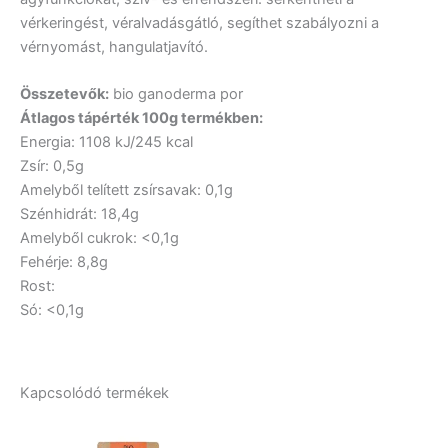
vérkeringést, véralvadásgátló, segíthet szabályozni a
vérnyomást, hangulatjavító.
Összetevők:
bio ganoderma por
Átlagos tápérték 100g termékben:
Energia: 1108 kJ/245 kcal
Zsír: 0,5g
Amelyből telített zsírsavak: 0,1g
Szénhidrát: 18,4g
Amelyből cukrok: <0,1g
Fehérje: 8,8g
Rost:
Só: <0,1g
Kapcsolódó termékek