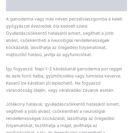
Vélemények (0)
A ganoderma vagy más néven pecsétviaszgomba a keleti
gyógyászat évezredek óta kedvelt szere.
Gyulladáscsökkentő hatásáról ismert, segítheti a jobb
alvást, csökkentheti a neurológiai rendellenességek
kockázatát, lassíthatja az öregedési folyamatokat,
májtisztító hatású, javítja az agyfunkciókat.
Így fogyaszd: Napi 1-2 kávéskanál ganoderma por reggel
és este forró italba, gyümölcslébe vagy turmixba keverve.
Keserű íze kávéban jól leplezhető. Ne fogyaszd
várandósság idején, vagy véralvadási zavarok esetén.
Jótékony hatások: gyulladáscsökkentő hatásáról ismert,
segítheti a jobb alvást, csökkentheti a neurológiai
rendellenességek kockázatát, lassíthatja az öregedési
folyamatokat, tisztíthatja a májat, javíthatja az
agyfunkciókat, szív- és érrendszeri: serkentheti a