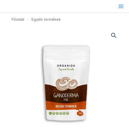
Ugrás
a
tartalomhoz
Főoldal
›
Egyéb termékek
Reishi-
ganoderma
Por
-
125g
mennyiség