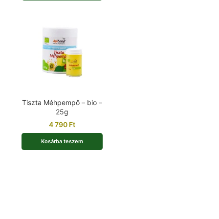
Tiszta Méhpempő – bio –
25g
4 790
Ft
Kosárba teszem