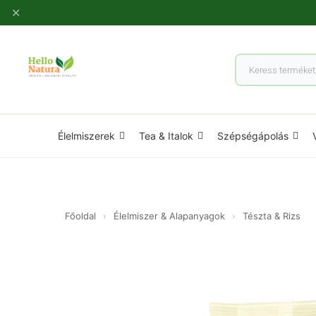
Ugrás
✕
a
tartalomhoz
Products
search
Élelmiszerek
Tea & Italok
Szépségápolás
Főoldal
›
Élelmiszer & Alapanyagok
›
Tészta & Rizs