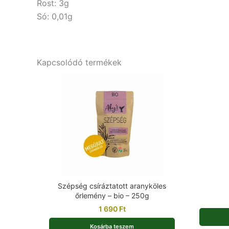
Rost: 3g
Só: 0,01g
Kapcsolódó termékek
Szépség csíráztatott aranyköles
őrlemény – bio – 250g
1 690
Ft
Kosárba teszem