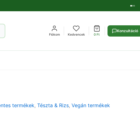
Konzultáció
Fiókom
Kedvencek
0
Ft
ntes termékek
,
Tészta & Rizs
,
Vegán termékek