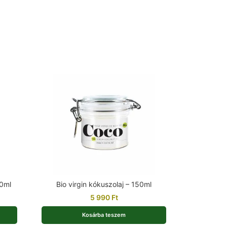
00ml
Bio virgin kókuszolaj – 150ml
5 990
Ft
Kosárba teszem