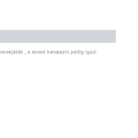
🌾 Gluténmentes
🌱 Vegán
🌿 Bio
🍬 Cukormentes
erekjáték , a levest kanalazni pedig igazi