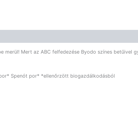
sbe merül! Mert az ABC felfedezése Byodo színes betűivel gy
r* Spenót por* *ellenőrzött biogazdálkodásból