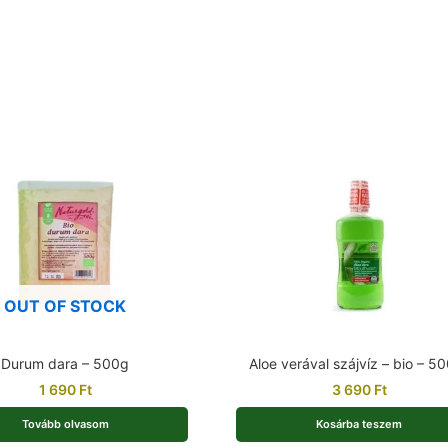
OUT OF STOCK
Durum dara – 500g
Aloe verával szájvíz – bio – 5
1 690
Ft
3 690
Ft
Tovább olvasom
Kosárba teszem