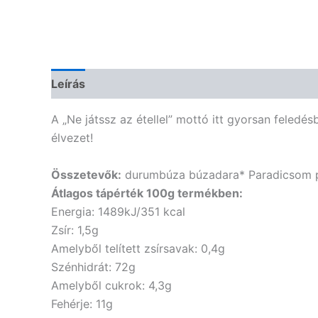
Leírás
Vélemények (0)
A „Ne játssz az étellel” mottó itt gyorsan feledé
élvezet!
Összetevők:
durumbúza búzadara* Paradicsom po
Átlagos tápérték 100g termékben:
Energia: 1489kJ/351 kcal
Zsír: 1,5g
Amelyből telített zsírsavak: 0,4g
Szénhidrát: 72g
Amelyből cukrok: 4,3g
Fehérje: 11g