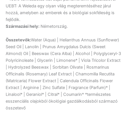
UEBT: A Weleda egy olyan világ megteremtéséhez járul
hozzá, amelyben az emberek és a biológiai sokféleség is
fejlődik.
Származási hely:
Németország.
Összetevők:
Water (Aqua) | Helianthus Annuus (Sunflower)
Seed Oil | Lanolin | Prunus Amygdalus Dulcis (Sweet
Almond) Oil | Beeswax (Cera Alba) | Alcohol | Polyglyceryl-3
Polyricinoleate | Glycerin | Limonene* | Viola Tricolor Extract
| Hydrolyzed Beeswax | Sorbitan Olivate | Rosmarinus
Officinalis (Rosemary) Leaf Extract | Chamomilla Recutita
(Matricaria) Flower Extract | Calendula Officinalis Flower
Extract | Arginine | Zinc Sulfate | Fragrance (Parfum)* |
Linalool* | Geraniol* | Citral* | Coumarin* *természetes
esszenciális olajokból ökológiai gazdálkodásból származó
összetevő