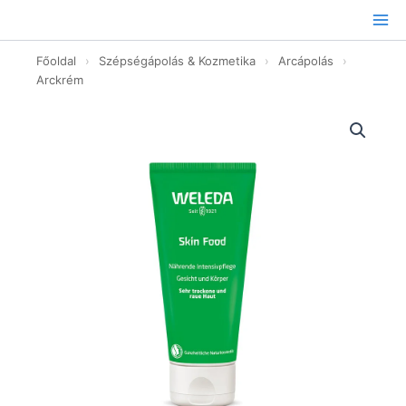
Ugrás
a
tartalomhoz
Főoldal
›
Szépségápolás & Kozmetika
›
Arcápolás
›
Arckrém
Skin
Food
intenzív
tápláló
bőrápolókrém
-
75ml
mennyiség