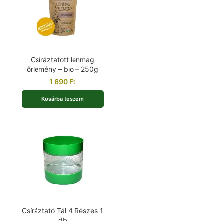
Csíráztatott lenmag
őrlemény – bio – 250g
1 690
Ft
Kosárba teszem
Csíráztató Tál 4 Részes 1
db