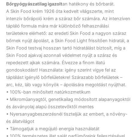
Bőrgyógyászatilag igazolt
an hatékony és bőrbarát.
A Skin Food krém 1926 óta kedvelt világszerte, mint
intenzív bőrápoló krém a száraz bőr számára. Az intenzíven
tápláló formula mára már különböző felhasználási
területekre elérhető: az eredeti Skin Food a nagyon száraz
bőrnek nyújt ápolást, a Skin Food Light frissítően hidratál, a
Skin Food testvaj hosszan tartó hidratálást biztosít, míg a
Skin Food ajakvaj azonnali védelmet nyújt a száraz és
repedezett ajkak számára. Élvezze a finom illatú
gondoskodást! Használata: igény szerint vigye fel az
táplálást igénylő bőrfelületekre! Szárazabb bőrfelületek –
arc, kéz, láb vagy könyök – ápolására megoldást nyújthat.
• 100%-ban minősített natúrkozmetikum
• Mikroműanyagtól, genetikailag módosított alapanyagoktól
és ásványolaj alapú összetevőktől mentes
• Nyersanyagbeszerzésnél tiszteljük az embert, a növény-
és állatvilágot
• Támogatjuk a megújuló energia használatát
• 100% természetes illat saját parfümőreink fejlesztésével