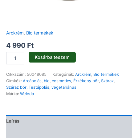
Arckrém
,
Bio termékek
4 990
Ft
Kosárba teszem
Cikkszám:
50048085
Kategóriák:
Arckrém
,
Bio termékek
Címkék:
Arcápolás
,
bio
,
cosmetics
,
Érzékeny bőr
,
Száraz
,
Száraz bőr
,
Testápolás
,
vegetáriánus
Márka:
Weleda
Leírás
Vélemények (0)