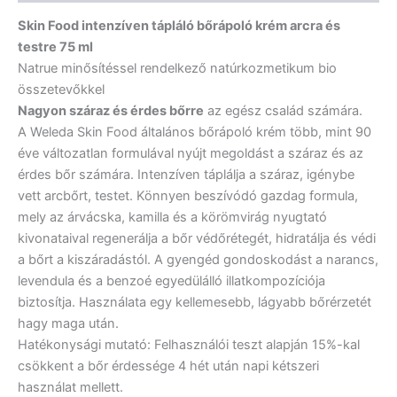
Skin Food intenzíven tápláló bőrápoló krém arcra és
testre 75 ml
Natrue minősítéssel rendelkező natúrkozmetikum bio
összetevőkkel
Nagyon száraz és érdes bőrre
az egész család számára.
A Weleda Skin Food általános bőrápoló krém több, mint 90
éve változatlan formulával nyújt megoldást a száraz és az
érdes bőr számára. Intenzíven táplálja a száraz, igénybe
vett arcbőrt, testet. Könnyen beszívódó gazdag formula,
mely az árvácska, kamilla és a körömvirág nyugtató
kivonataival regenerálja a bőr védőrétegét, hidratálja és védi
a bőrt a kiszáradástól. A gyengéd gondoskodást a narancs,
levendula és a benzoé egyedülálló illatkompozíciója
biztosítja. Használata egy kellemesebb, lágyabb bőrérzetét
hagy maga után.
Hatékonysági mutató: Felhasználói teszt alapján 15%-kal
csökkent a bőr érdessége 4 hét után napi kétszeri
használat mellett.