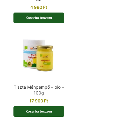
4 990
Ft
Kosárba teszem
Tiszta Méhpempő – bio –
100g
17 900
Ft
Kosárba teszem