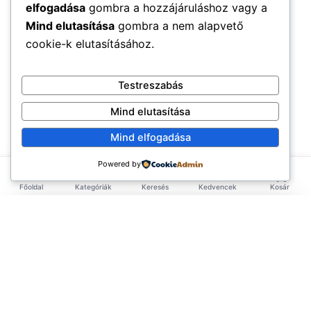
elfogadása
gombra a hozzájáruláshoz vagy a
Mind elutasítása
gombra a nem alapvető
cookie-k elutasításához.
Testreszabás
Mind elutasítása
Mind elfogadása
Powered by
Főoldal
Kategóriák
Keresés
Kedvencek
Kosár
×
EXKLUZÍV AJÁNLAT
TERMÉKEK
Első rendelésed -10%!
Add meg az email címed és azonnal küldünk egy
Élelmiszerek
ÉLETMÓD
kupont az első rendelésedhez.
Tea & Italok
Vegán
(3.583)