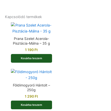
Kapcsolódó termékek
Prana Szelet Acerola-
Pisztácia-Málna – 35 g
1 190
Ft
Kosárba teszem
Földimogyoró Hántolt –
250g
1 290
Ft
Kosárba teszem