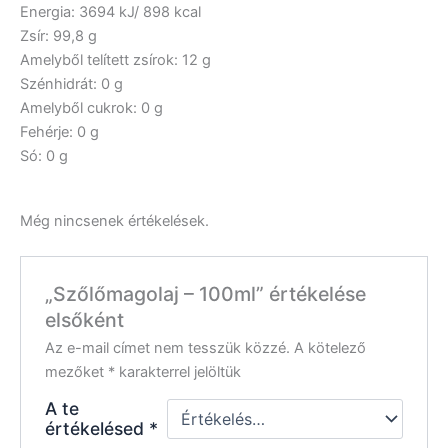
Energia: 3694 kJ/ 898 kcal
Zsír: 99,8 g
Amelyből telített zsírok: 12 g
Szénhidrát: 0 g
Amelyből cukrok: 0 g
Fehérje: 0 g
Só: 0 g
Még nincsenek értékelések.
„Szőlőmagolaj – 100ml” értékelése
elsőként
Az e-mail címet nem tesszük közzé.
A kötelező
mezőket
*
karakterrel jelöltük
A te
értékelésed
*