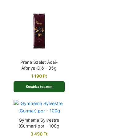
Prana Szelet Acai-
Áfonya-Dió – 35g
1 190
Ft
Kosárba teszem
Gymnema Sylvestre
(Gurmar) por – 100g
3 490
Ft