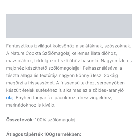
Leírás
Vélemények (0)
Fantasztikus ízvilágot kölcsönöz a salátáknak, szószoknak.
A Nature Cookta Szőlőmagolaj kellemes illata dióhoz,
mazsolához, feldolgozott szőlőhöz hasonló. Nagyon ízletes
majonéz készíthető szőlőmagolajjal. Felhasználásával a
tészta állaga és textúrája nagyon könnyű lesz. Sokáig
megőrzi a frissességét. A frissensültekhez, serpenyőben
készült ételek sütéséhez is alkalmas ez a zöldes-aranyló
olaj
. Enyhén fanyar íze pácokhoz, dresszingekhez,
marinádokhoz is kiváló.
Összetevők:
100% szőlőmagolaj
Átlagos tápérték 100g termékben: