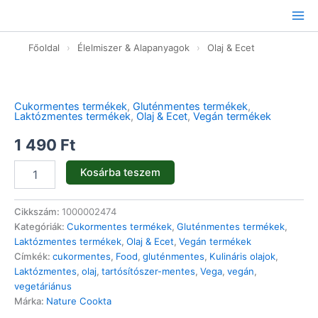
Ugrás
a
tartalomhoz
Főoldal
›
Élelmiszer & Alapanyagok
›
Olaj & Ecet
Szőlőmagolaj
-
100ml
Cukormentes termékek
,
Gluténmentes termékek
,
mennyiség
Laktózmentes termékek
,
Olaj & Ecet
,
Vegán termékek
1 490
Ft
Kosárba teszem
Cikkszám:
1000002474
Kategóriák:
Cukormentes termékek
,
Gluténmentes termékek
,
Laktózmentes termékek
,
Olaj & Ecet
,
Vegán termékek
Címkék:
cukormentes
,
Food
,
gluténmentes
,
Kulináris olajok
,
Laktózmentes
,
olaj
,
tartósítószer-mentes
,
Vega
,
vegán
,
vegetáriánus
Márka:
Nature Cookta