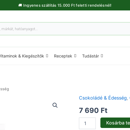
🚚 Ingyenes szállítás 15.000 Ft feletti rendelésnél!
Vitaminok & Kiegészítők
Receptek
Tudástár
esség
Csokoládé & Édesség
,
Tejkaramella
fibershake
7 690
Ft
-
7db
mennyiség
Kosárba t