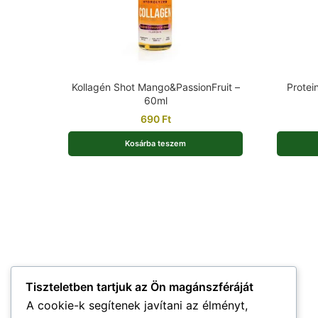
Kollagén Shot Mango&PassionFruit –
Protei
60ml
690
Ft
Kosárba teszem
Tiszteletben tartjuk az Ön magánszféráját
A cookie-k segítenek javítani az élményt,