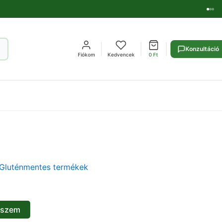
Konzultáció
Fiókom
Kedvencek
0
Ft
Gluténmentes termékek
eszem