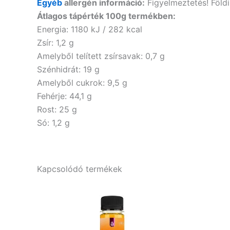
Egyéb
allergén információ:
Figyelmeztetés! Föld
Átlagos tápérték 100g termékben:
Energia: 1180 kJ / 282 kcal
Zsír: 1,2 g
Amelyből telített zsírsavak: 0,7 g
Szénhidrát: 19 g
Amelyből cukrok: 9,5 g
Fehérje: 44,1 g
Rost: 25 g
Só: 1,2 g
Kapcsolódó termékek