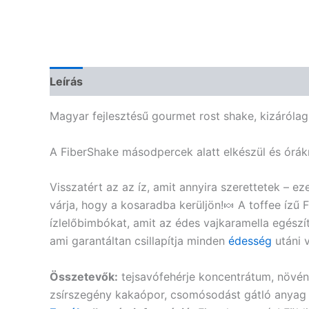
Leírás
Vélemények (0)
Magyar fejlesztésű gourmet rost shake, kizáróla
A FiberShake másodpercek alatt elkészül és órákra
Visszatért az az íz, amit annyira szerettetek – e
várja, hogy a kosaradba kerüljön!🍬 A toffee ízű 
ízlelőbimbókat, amit az édes vajkaramella egészí
ami garantáltan csillapítja minden
édesség
utáni 
Összetevők:
tejsavófehérje koncentrátum, növényi
zsírszegény kakaópor, csomósodást gátló anyag (s