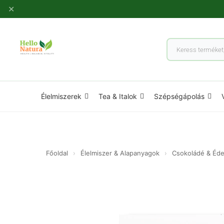
Ugrás
✕
a
tartalomhoz
Products
search
Élelmiszerek
Tea & Italok
Szépségápolás
Főoldal
›
Élelmiszer & Alapanyagok
›
Csokoládé & Éd