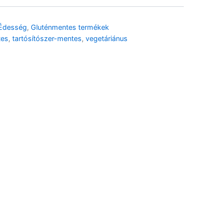
 Édesség
,
Gluténmentes termékek
Bett’r Bio Ostyaszelet
Kókuszkrémmel – 33 g
tes
,
tartósítószer-mentes
,
vegetáriánus
990
Ft
Bett’r Bio Ostyaszelet Sós
Karamell krémmel – 33 g
990
Ft
Andrea Milano modenai
fekete balzsamecetkrém –
250ml
1 890
Ft
Andrea Milano whynot
krém curryvel – 150 ml
1 690
Ft
Andrea Milano whynot
krém citrommal – 150 ml
1 690
Ft