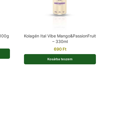
 100g
Kolagén Ital Vibe Mango&PassionFruit
– 330ml
690
Ft
Kosárba teszem