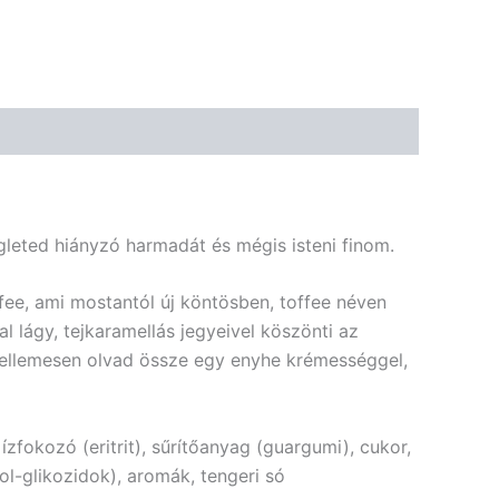
🌾 Gluténmentes
🌱 Vegán
🌿 Bio
🍬 Cukormentes
égleted hiányzó harmadát és mégis isteni finom.
ffee, ami mostantól új köntösben, toffee néven
l lágy, tejkaramellás jegyeivel köszönti az
s kellemesen olvad össze egy enyhe krémességgel,
zfokozó (eritrit), sűrítőanyag (guargumi), cukor,
l-glikozidok), aromák, tengeri só