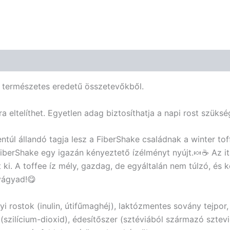
g természetes eredetű összetevőkből.
 eltelíthet. Egyetlen adag biztosíthatja a napi rost szüks
zentúl állandó tagja lesz a FiberShake családnak a winter to
FiberShake egy igazán kényeztető ízélményt nyújt.🍬☕️ Az ita
t ki. A toffee íz mély, gazdag, de egyáltalán nem túlzó, é
vágyad!😋
 rostok (inulin, útifűmaghéj), laktózmentes sovány tejpor, í
zilícium-dioxid), édesítőszer (sztéviából származó sztevio