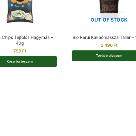
OUT OF STOCK
n Chips Tejfölös Hagymás –
Bio Perui Kakaómassza Tallér –
40g
3 490
Ft
790
Ft
Tovább olvasom
Kosárba teszem