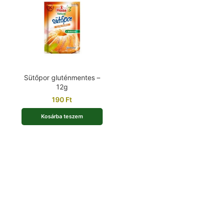
Sütőpor gluténmentes –
12g
190
Ft
Kosárba teszem