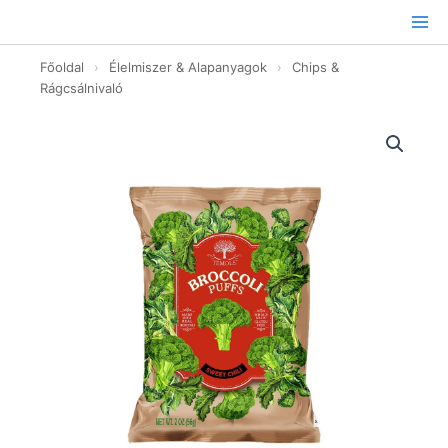
Ugrás
a
tartalomhoz
Főoldal
›
Élelmiszer & Alapanyagok
›
Chips &
Rágcsálnivaló
Temole
Brokkoli
puffancs
-
édes
chili
ízű
-
56g
mennyiség