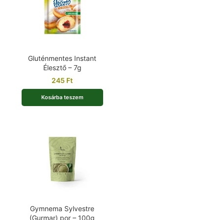
Gluténmentes Instant
Élesztő – 7g
245
Ft
Kosárba teszem
Gymnema Sylvestre
(Gurmar) por – 100g