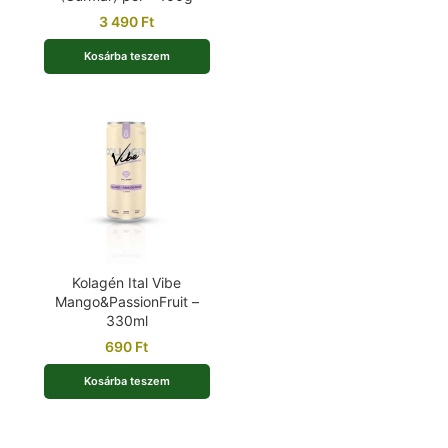
3 490
Ft
Kosárba teszem
Kolagén Ital Vibe
Mango&PassionFruit –
330ml
690
Ft
Kosárba teszem