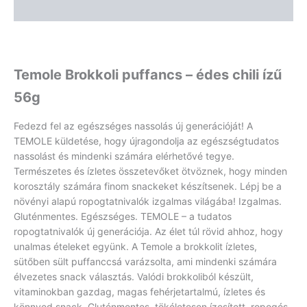
Vélemények (0)
Temole Brokkoli puffancs – édes chili ízű
56g
Fedezd fel az egészséges nassolás új generációját! A
TEMOLE küldetése, hogy újragondolja az egészségtudatos
nassolást és mindenki számára elérhetővé tegye.
Természetes és ízletes összetevőket ötvöznek, hogy minden
korosztály számára finom snackeket készítsenek. Lépj be a
növényi alapú ropogtatnivalók izgalmas világába! Izgalmas.
Gluténmentes. Egészséges. TEMOLE – a tudatos
ropogtatnivalók új generációja. Az élet túl rövid ahhoz, hogy
unalmas ételeket együnk. A Temole a brokkolit ízletes,
sütőben sült puffanccsá varázsolta, ami mindenki számára
élvezetes snack választás. Valódi brokkoliból készült,
vitaminokban gazdag, magas fehérjetartalmú, ízletes és
könnyed snack. Gluténmentes, tökéletesen ízesített, ropogós