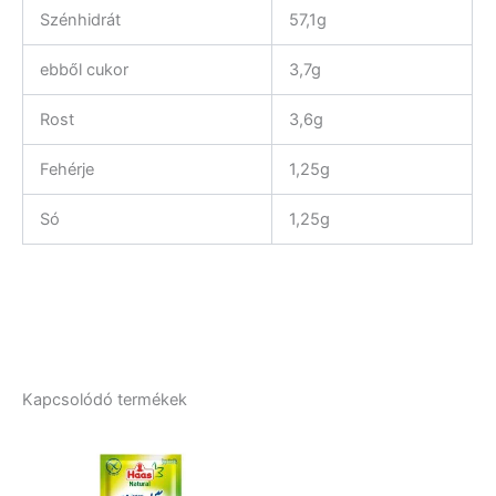
Szénhidrát
57,1g
ebből cukor
3,7g
Rost
3,6g
Fehérje
1,25g
Só
1,25g
Kapcsolódó termékek