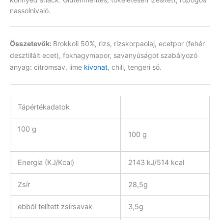
nassolnivaló.
Összetevők:
Brokkoli 50%, rizs, rizskorpaolaj, ecetpor (fehér
desztillált ecet), fokhagymapor, savanyúságot szabályozó
anyag: citromsav, lime
kivonat
, chili, tengeri só.
Tápértékadatok
100 g
100 g
Energia (KJ/Kcal)
2143 kJ/514 kcal
Zsír
28,5g
ebből telített zsírsavak
3,5g