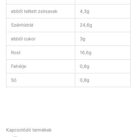
ebből telített zsírsavak
4,3g
Szénhidrát
24,6g
ebből cukor
3g
Rost
16,6g
Fehérje
0,8g
Só
0,8g
Kapcsolódó termékek