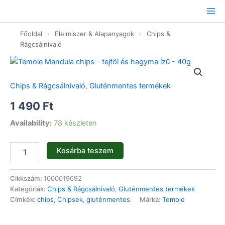
Ugrás
a
tartalomhoz
Főoldal
›
Élelmiszer & Alapanyagok
›
Chips &
Rágcsálnivaló
Temole
Mandula
chips
Chips & Rágcsálnivaló
,
Gluténmentes termékek
-
tejföl
1 490
Ft
és
hagyma
Availability:
78 készleten
ízű
-
Kosárba teszem
40g
mennyiség
Cikkszám:
1000019692
Kategóriák:
Chips & Rágcsálnivaló
,
Gluténmentes termékek
Címkék:
chips
,
Chipsek
,
gluténmentes
Márka:
Temole