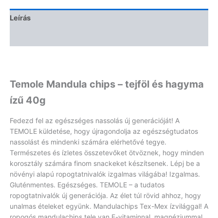
Leírás
Vélemények (0)
Temole Mandula chips – tejföl és hagyma
ízű 40g
Fedezd fel az egészséges nassolás új generációját! A
TEMOLE küldetése, hogy újragondolja az egészségtudatos
nassolást és mindenki számára elérhetővé tegye.
Természetes és ízletes összetevőket ötvöznek, hogy minden
korosztály számára finom snackeket készítsenek. Lépj be a
növényi alapú ropogtatnivalók izgalmas világába! Izgalmas.
Gluténmentes. Egészséges. TEMOLE – a tudatos
ropogtatnivalók új generációja. Az élet túl rövid ahhoz, hogy
unalmas ételeket együnk. Mandulachips Tex-Mex ízvilággal! A
ropogós mandulachips tele van E-vitaminnal, magnéziummal