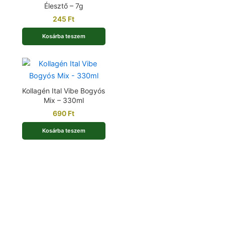
Élesztő – 7g
245
Ft
Kosárba teszem
Kollagén Ital Vibe Bogyós
Mix – 330ml
690
Ft
Kosárba teszem