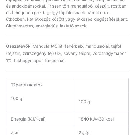
és antioxidánsokkal. Frissen tört mandulából készült, rostban
és fehérjében gazdag, így tápláló snack bármikorra –
útközben, két étkezés között vagy étkezés kiegészítéseként.
Gluténmentes, energiadús, laktató snack.
Összetevők:
Mandula (45%), fehérbab, mandulaolaj, tejföl
(tejszín, zsírszegény tej) 6%, sovány tejpor, vöröshagymapor
1%, fokhagymapor, tengeri só.
Tápértékadatok
100 g
100 g
Energia (KJ/Kcal)
1840 kJ/439 kcal
Zsír
27,2g