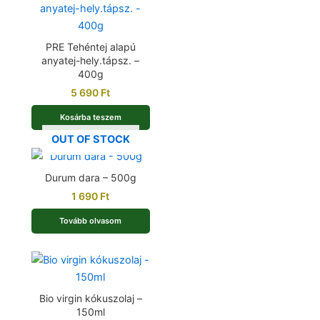
PRE Tehéntej alapú
anyatej-hely.tápsz. –
400g
5 690
Ft
Kosárba teszem
OUT OF STOCK
Durum dara – 500g
1 690
Ft
Tovább olvasom
Bio virgin kókuszolaj –
150ml