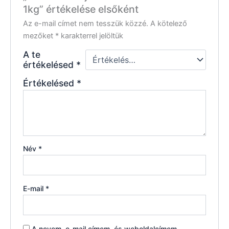
1kg” értékelése elsőként
Az e-mail címet nem tesszük közzé.
A kötelező
mezőket
*
karakterrel jelöltük
A te
értékelésed
*
Értékelésed
*
Név
*
E-mail
*
A nevem, e-mail címem, és weboldalcímem