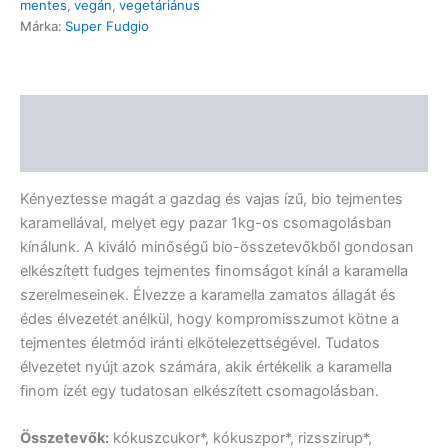
mentes
,
vegán
,
vegetáriánus
Márka:
Super Fudgio
Leírás
Vélemények (0)
Kényeztesse magát a gazdag és vajas ízű, bio tejmentes
karamellával, melyet egy pazar 1kg-os csomagolásban
kínálunk. A kiváló minőségű bio-összetevőkből gondosan
elkészített fudges tejmentes finomságot kínál a karamella
szerelmeseinek. Élvezze a karamella zamatos állagát és
édes élvezetét anélkül, hogy kompromisszumot kötne a
tejmentes életmód iránti elkötelezettségével. Tudatos
élvezetet nyújt azok számára, akik értékelik a karamella
finom ízét egy tudatosan elkészített csomagolásban.
Összetevők:
kókuszcukor*, kókuszpor*, rizsszirup*,