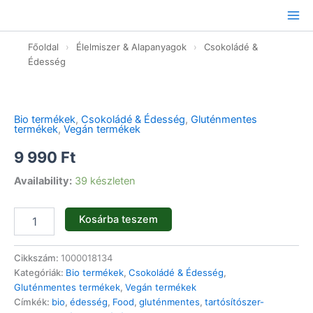
Ugrás
a
tartalomhoz
Főoldal
›
Élelmiszer & Alapanyagok
›
Csokoládé &
Édesség
Toffee
ízű
tejmentes
Bio termékek
,
Csokoládé & Édesség
,
Gluténmentes
karamella
termékek
,
Vegán termékek
-
bio
9 990
Ft
-
Availability:
39 készleten
1kg
mennyiség
Kosárba teszem
Cikkszám:
1000018134
Kategóriák:
Bio termékek
,
Csokoládé & Édesség
,
Gluténmentes termékek
,
Vegán termékek
Címkék:
bio
,
édesség
,
Food
,
gluténmentes
,
tartósítószer-