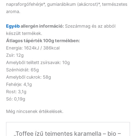
napraforgófehérje*, gumiarábikum (akácrost)*, természetes
aroma.
Egyéb
allergén információ:
Szezámmag és az abból
készült termékek.
Átlagos tápérték 100g termékben:
Energia: 1624kJ / 386kcal
Zsír: 12g
Amelyből telített zsírsavak: 10g
Szénhidrát: 65g
Amelyből cukrok: 58g
Fehérje: 4,1g
Rost: 3,1g
Só: 0,19g
Még nincsenek értékelések.
„Toffee ízű tejmentes karamella – bio –