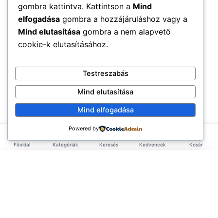
gombra kattintva. Kattintson a
Mind
elfogadása
gombra a hozzájáruláshoz vagy a
Mind elutasítása
gombra a nem alapvető
cookie-k elutasításához.
Testreszabás
Mind elutasítása
Mind elfogadása
Powered by
Főoldal
Kategóriák
Keresés
Kedvencek
Kosár
×
EXKLUZÍV AJÁNLAT
TERMÉKEK
Első rendelésed -10%!
Add meg az email címed és azonnal küldünk egy
Élelmiszerek
ÉLETMÓD
kupont az első rendelésedhez.