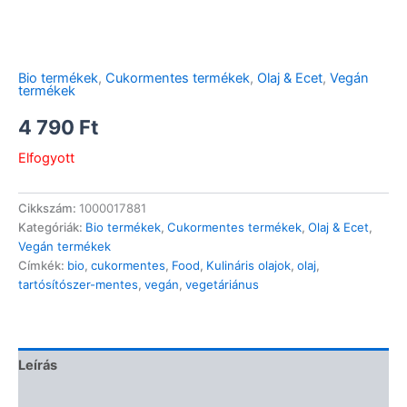
Bio termékek
,
Cukormentes termékek
,
Olaj & Ecet
,
Vegán
termékek
4 790
Ft
Elfogyott
Cikkszám:
1000017881
Kategóriák:
Bio termékek
,
Cukormentes termékek
,
Olaj & Ecet
,
Vegán termékek
Címkék:
bio
,
cukormentes
,
Food
,
Kulináris olajok
,
olaj
,
tartósítószer-mentes
,
vegán
,
vegetáriánus
Leírás
Vélemények (0)