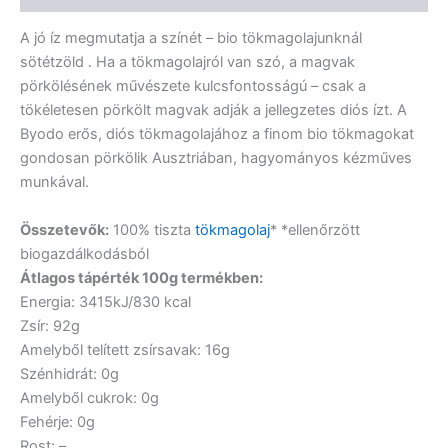
A jó íz megmutatja a színét – bio tökmagolajunknál
sötétzöld . Ha a tökmagolajról van szó, a magvak
pörkölésének művészete kulcsfontosságú – csak a
tökéletesen pörkölt magvak adják a jellegzetes diós ízt. A
Byodo erős, diós tökmagolajához a finom bio tökmagokat
gondosan pörkölik Ausztriában, hagyományos kézműves
munkával.
Összetevők:
100% tiszta
tökmagolaj
* *ellenőrzött
biogazdálkodásból
Átlagos tápérték 100g termékben:
Energia: 3415kJ/830 kcal
Zsír: 92g
Amelyből telített zsírsavak: 16g
Szénhidrát: 0g
Amelyből cukrok: 0g
Fehérje: 0g
Rost: –