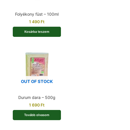
Folyékony füst – 100ml
1 490
Ft
Kosárba teszem
OUT OF STOCK
Durum dara – 500g
1 690
Ft
Tovább olvasom