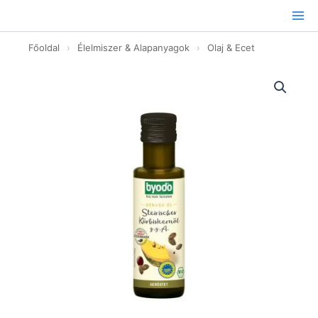
Ugrás
a
tartalomhoz
Főoldal
›
Élelmiszer & Alapanyagok
›
Olaj & Ecet