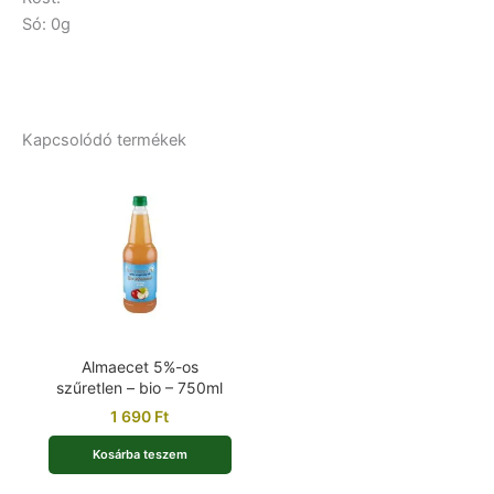
Só: 0g
Kapcsolódó termékek
Almaecet 5%-os
szűretlen – bio – 750ml
1 690
Ft
Kosárba teszem