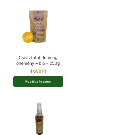
Csíráztatott lenmag
őrlemény – bio – 250g
1 690
Ft
Kosárba teszem