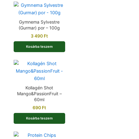
Gymnema Sylvestre
(Gurmar) por – 100g
3 490
Ft
Kosárba teszem
Kollagén Shot
Mango&PassionFruit –
60ml
690
Ft
Kosárba teszem