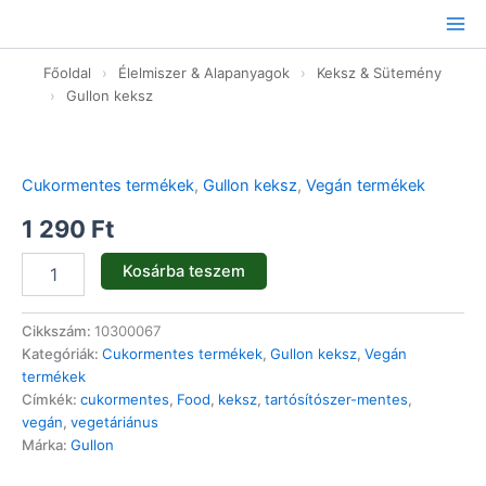
Ugrás
a
tartalomhoz
Főoldal
›
Élelmiszer & Alapanyagok
›
Keksz & Sütemény
›
Gullon keksz
Zab-
Narancs
szelet
Cukormentes termékek
,
Gullon keksz
,
Vegán termékek
édesítővel
-
1 290
Ft
144g
mennyiség
Kosárba teszem
Cikkszám:
10300067
Kategóriák:
Cukormentes termékek
,
Gullon keksz
,
Vegán
termékek
Címkék:
cukormentes
,
Food
,
keksz
,
tartósítószer-mentes
,
vegán
,
vegetáriánus
Márka:
Gullon