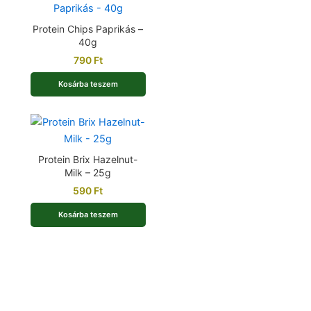
Protein Chips Paprikás –
40g
790
Ft
Kosárba teszem
Protein Brix Hazelnut-
Milk – 25g
590
Ft
Kosárba teszem