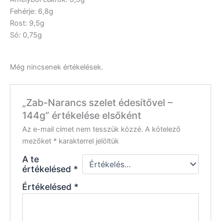
Fehérje: 6,8g
Rost: 9,5g
Só: 0,75g
Még nincsenek értékelések.
„Zab-Narancs szelet édesítővel –
144g” értékelése elsőként
Az e-mail címet nem tesszük közzé.
A kötelező
mezőket
*
karakterrel jelöltük
A te
értékelésed
*
Értékelésed
*