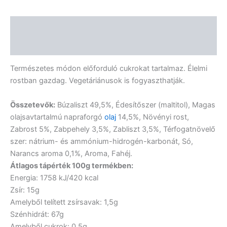
Leírás
Vélemények (0)
Természetes módon előforduló cukrokat tartalmaz. Élelmi
rostban gazdag. Vegetáriánusok is fogyaszthatják.
Összetevők:
Búzaliszt 49,5%, Édesítőszer (maltitol), Magas
olajsavtartalmú napraforgó
olaj
14,5%, Növényi rost,
Zabrost 5%, Zabpehely 3,5%, Zabliszt 3,5%, Térfogatnövelő
szer: nátrium- és ammónium-hidrogén-karbonát, Só,
Narancs aroma 0,1%, Aroma, Fahéj.
Átlagos tápérték 100g termékben:
Energia: 1758 kJ/420 kcal
Zsír: 15g
Amelyből telített zsírsavak: 1,5g
Szénhidrát: 67g
Amelyből cukrok: 0,5g