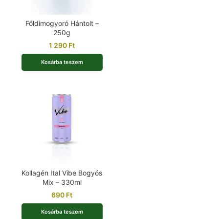
Földimogyoró Hántolt –
250g
1 290
Ft
Kosárba teszem
Kollagén Ital Vibe Bogyós
Mix – 330ml
690
Ft
Kosárba teszem