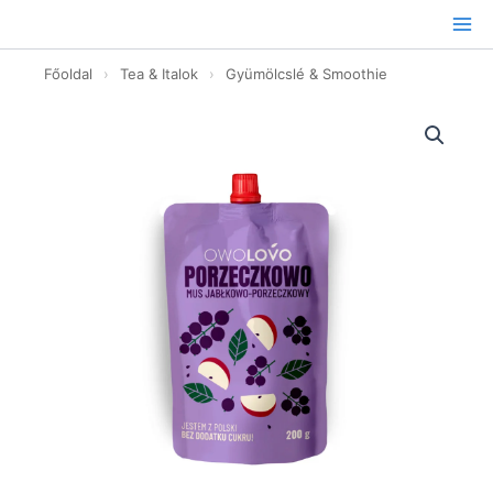
Ugrás
a
tartalomhoz
Főoldal
›
Tea & Italok
›
Gyümölcslé & Smoothie
Alma-
fekete
ribizli
200g
mennyiség