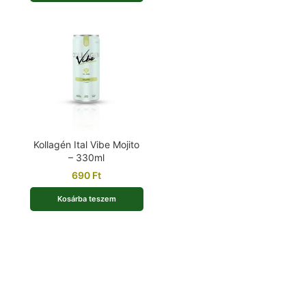
Kollagén Ital Vibe Mojito
– 330ml
690
Ft
Kosárba teszem