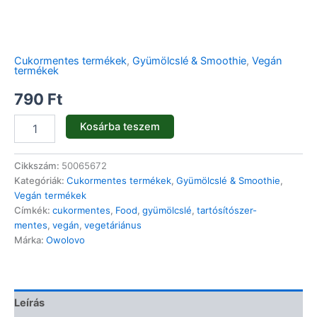
Cukormentes termékek
,
Gyümölcslé & Smoothie
,
Vegán
termékek
790
Ft
Kosárba teszem
Cikkszám:
50065672
Kategóriák:
Cukormentes termékek
,
Gyümölcslé & Smoothie
,
Vegán termékek
Címkék:
cukormentes
,
Food
,
gyümölcslé
,
tartósítószer-
mentes
,
vegán
,
vegetáriánus
Márka:
Owolovo
Leírás