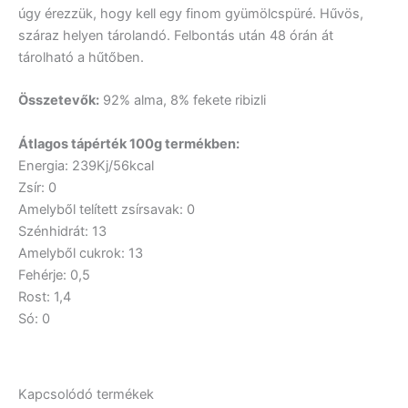
úgy érezzük, hogy kell egy finom gyümölcspüré. Hűvös,
száraz helyen tárolandó. Felbontás után 48 órán át
tárolható a hűtőben.
Összetevők:
92% alma, 8% fekete ribizli
Átlagos tápérték 100g termékben:
Energia: 239Kj/56kcal
Zsír: 0
Amelyből telített zsírsavak: 0
Szénhidrát: 13
Amelyből cukrok: 13
Fehérje: 0,5
Rost: 1,4
Só: 0
Kapcsolódó termékek