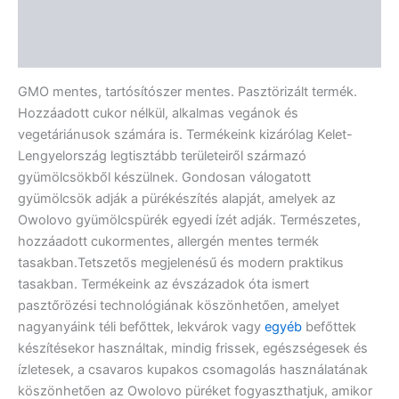
További információk
Vélemények (0)
GMO mentes, tartósítószer mentes. Pasztörizált termék.
Hozzáadott cukor nélkül, alkalmas vegánok és
vegetáriánusok számára is. Termékeink kizárólag Kelet-
Lengyelország legtisztább területeiről származó
gyümölcsökből készülnek. Gondosan válogatott
gyümölcsök adják a pürékészítés alapját, amelyek az
Owolovo gyümölcspürék egyedi ízét adják. Természetes,
hozzáadott cukormentes, allergén mentes termék
tasakban.Tetszetős megjelenésű és modern praktikus
tasakban. Termékeink az évszázadok óta ismert
pasztőrözési technológiának köszönhetően, amelyet
nagyanyáink téli befőttek, lekvárok vagy
egyéb
befőttek
készítésekor használtak, mindig frissek, egészségesek és
ízletesek, a csavaros kupakos csomagolás használatának
köszönhetően az Owolovo püréket fogyaszthatjuk, amikor