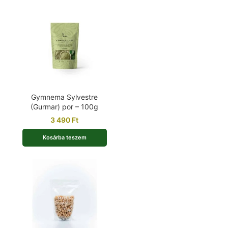
Gymnema Sylvestre
(Gurmar) por – 100g
3 490
Ft
Kosárba teszem