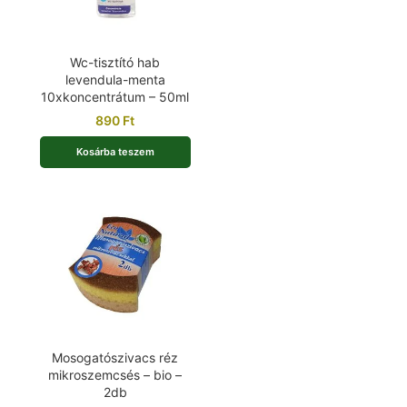
Wc-tisztító hab
levendula-menta
10xkoncentrátum – 50ml
890
Ft
Kosárba teszem
Mosogatószivacs réz
mikroszemcsés – bio –
2db