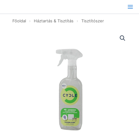
Ugrás
a
tartalomhoz
Főoldal
›
Háztartás & Tisztítás
›
Tisztítószer
Általános
Felülettisztító természetes
-
500ml
mennyiség