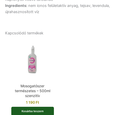
Ingredients:
nem ionos felületaktív anyag, tejsav, levendula,
újrahasznosított víz
Kapcsolódó termékek
Mosogatószer
természetes – 500ml
szenzitív
1 190
Ft
Kosárba teszem