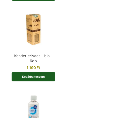
Kender szivacs – bio –
6db
1 190
Ft
Kosárba teszem