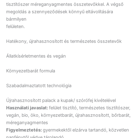
tisztítószer méreganyagmentes összetevőkkel. A végső
megoldás a szennyeződések könnyű eltávolítására
bármilyen
felületen.
Hatékony, újrahasznosított és természetes összetevők
Állatkísérletmentes és vegán
Környezetbarát formula
Szabadalmaztatott technológia
Újrahasznosított palack a kupak/ szórófej kivételével
Használati javaslat:
felület tisztító, természetes tisztítószer,
vegán, bio, öko, környezetbarát, újrahasznosított, bőrbarát,
méreganyagmentes
Figyelmeztetés:
gyermekektől elzárva tartandó, közvetlen
napfénytől védve tárolandó