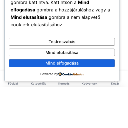
gombra kattintva. Kattintson a
Mind
elfogadása
gombra a hozzájáruláshoz vagy a
Mind elutasítása
gombra a nem alapvető
cookie-k elutasításához.
Testreszabás
Mind elutasítása
Mind elfogadása
Powered by
Főoldal
Kategóriák
Keresés
Kedvencek
Kosár
×
EXKLUZÍV AJÁNLAT
TERMÉKEK
Első rendelésed -10%!
Add meg az email címed és azonnal küldünk egy
Élelmiszerek
ÉLETMÓD
kupont az első rendelésedhez.