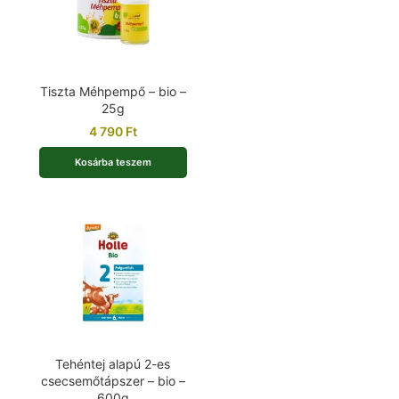
Tiszta Méhpempő – bio –
25g
4 790
Ft
Kosárba teszem
Tehéntej alapú 2-es
csecsemőtápszer – bio –
600g