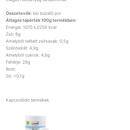
Összetevők:
bio búzafű por
Átlagos tápérték 100g termékben:
Energia: 1070 kJ/256 kcal
Zsír: 6g
Amelyből telített zsírsavak: 0,5g
Szénhidrát: 4,9g
Amelyből cukrok: 4,6g
Fehérje: 28g
Rost:
Só: <0,1g
Kapcsolódó termékek