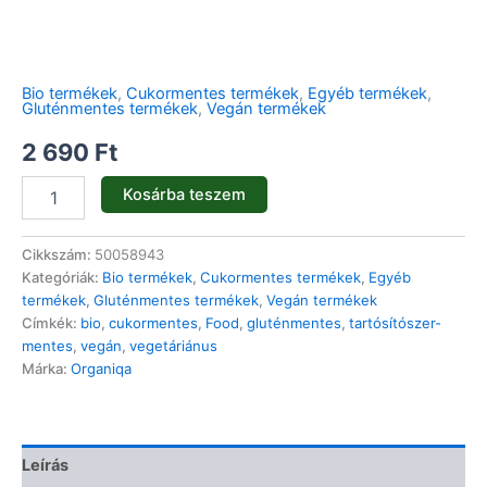
Bio termékek
,
Cukormentes termékek
,
Egyéb termékek
,
Gluténmentes termékek
,
Vegán termékek
2 690
Ft
Kosárba teszem
Cikkszám:
50058943
Kategóriák:
Bio termékek
,
Cukormentes termékek
,
Egyéb
termékek
,
Gluténmentes termékek
,
Vegán termékek
Címkék:
bio
,
cukormentes
,
Food
,
gluténmentes
,
tartósítószer-
mentes
,
vegán
,
vegetáriánus
Márka:
Organiqa
Leírás