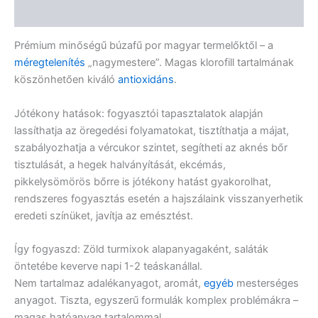
Vélemények (0)
Prémium minőségű búzafű por magyar termelőktől – a
méregtelenítés
„nagymestere”. Magas klorofill tartalmának
köszönhetően kiváló
antioxidáns
.
Jótékony hatások: fogyasztói tapasztalatok alapján
lassíthatja az öregedési folyamatokat, tisztíthatja a májat,
szabályozhatja a vércukor szintet, segítheti az aknés bőr
tisztulását, a hegek halványítását, ekcémás,
pikkelysömörös bőrre is jótékony hatást gyakorolhat,
rendszeres fogyasztás esetén a hajszálaink visszanyerhetik
eredeti színüket, javítja az emésztést.
Így fogyaszd: Zöld turmixok alapanyagaként, saláták
öntetébe keverve napi 1-2 teáskanállal.
Nem tartalmaz adalékanyagot, aromát,
egyéb
mesterséges
anyagot. Tiszta, egyszerű formulák komplex problémákra –
magas hatóanyag tartalommal.