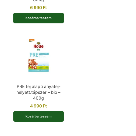
6 990
Ft
Kosárba teszem
PRE tej alapú anyatej-
helyett.tápszer – bio –
400g
4 990
Ft
Kosárba teszem