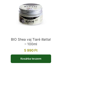
BIO Shea vaj Tiaré illattal
– 100ml
5 990
Ft
Kosárba teszem