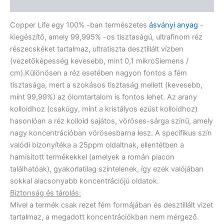
Vélemények (0)
Copper Life egy 100% -ban természetes
ásványi anyag
-
kiegészítő, amely 99,995% -os tisztaságú, ultrafinom réz
részecskéket tartalmaz, ultratiszta desztillált vízben
(vezetőképesség kevesebb, mint 0,1 mikroSiemens /
cm).Különösen a réz esetében nagyon fontos a fém
tisztasága, mert a szokásos tisztaság mellett (kevesebb,
mint 99,99%) az ólomtartalom is fontos lehet. Az arany
kolloidhoz (csakúgy, mint a kristályos ezüst kolloidhoz)
hasonlóan a réz kolloid sajátos, vöröses-sárga színű, amely
nagy koncentrációban vörösesbarna lesz. A specifikus szín
valódi bizonyítéka a 25ppm oldaltnak, ellentétben a
hamisított termékekkel (amelyek a román piacon
találhatóak), gyakorlatilag színtelenek, így ezek valójában
sokkal alacsonyabb koncentrációjú oldatok.
Biztonság és tárolás:
Mivel a termék csak rezet fém formájában és desztillált vizet
tartalmaz, a megadott koncentrációkban nem mérgező.