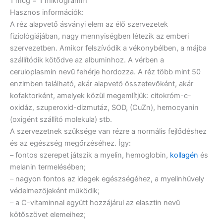
1 mcg = 1 mikrogramm
Hasznos információk:
A réz alapvető ásványi elem az élő szervezetek
fiziológiájában, nagy mennyiségben létezik az emberi
szervezetben. Amikor felszívódik a vékonybélben, a májba
szállítódik kötődve az albuminhoz. A vérben a
ceruloplasmin nevű fehérje hordozza. A réz több mint 50
enzimben található, akár alapvető összetevőként, akár
kofaktorként, amelyek közül megemlítjük: citokróm-c-
oxidáz, szuperoxid-dizmutáz, SOD, (CuZn), hemocyanin
(oxigént szállító molekula) stb.
A szervezetnek szüksége van rézre a normális fejlődéshez
és az egészség megőrzéséhez. Így:
– fontos szerepet játszik a myelin, hemoglobin,
kollagén
és
melanin termelésében;
– nagyon fontos az idegek egészségéhez, a myelinhüvely
védelmezőjeként működik;
– a C-vitaminnal együtt hozzájárul az elasztin nevű
kötőszövet elemeihez;