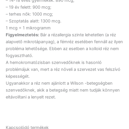
– 14-18 éves gyermekek: 890 mcg;
– 19 év felett: 900 mcg;
– terhes nők: 1000 mcg;
– Szoptatás alatt: 1300 mcg.
1 mcg = 1 mikrogramm
Figyelmeztetés:
Bár a rézallergia szinte lehetetlen (a réz
alapvető mikrotápanyag), a fémréz esetében fennáll az ilyen
probléma lehetősége. Ebben az esetben a kolloid réz nem
fogyasztható.
A hemokromatózisban szenvedőknek is hasonló
problémájuk van, mert a réz növeli a szervezet vas felszívó
képességét.
Ugyanakkor a réz nem ajánlott a Wilson -betegségben
szenvedőknek, akik a betegség miatt nem tudják könnyen
eltávolítani a lenyelt rezet.
Kapcsolódó termékek