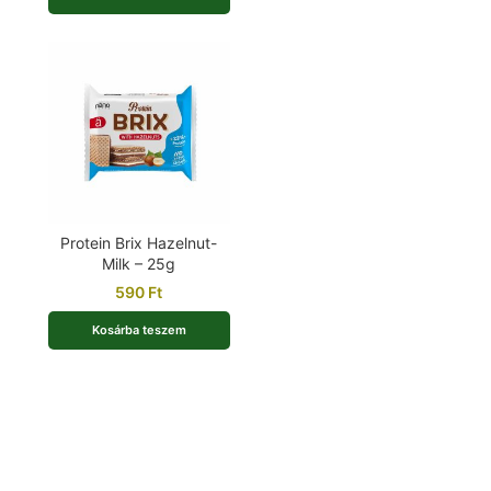
Protein Brix Hazelnut-
Milk – 25g
590
Ft
Kosárba teszem