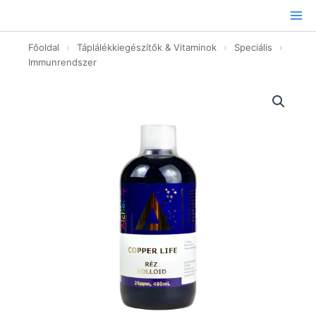
Ugrás
a
tartalomhoz
Főoldal
›
Táplálékkiegészítők & Vitaminok
›
Speciális
›
Immunrendszer
Réz
kolloid
25
ppm
-
480
ml
mennyiség