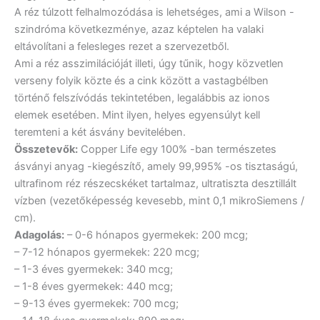
A réz túlzott felhalmozódása is lehetséges, ami a Wilson -
szindróma következménye, azaz képtelen ha valaki
eltávolítani a felesleges rezet a szervezetből.
Ami a réz asszimilációját illeti, úgy tűnik, hogy közvetlen
verseny folyik közte és a cink között a vastagbélben
történő felszívódás tekintetében, legalábbis az ionos
elemek esetében. Mint ilyen, helyes egyensúlyt kell
teremteni a két ásvány bevitelében.
Összetevők:
Copper Life egy 100% -ban természetes
ásványi anyag -kiegészítő, amely 99,995% -os tisztaságú,
ultrafinom réz részecskéket tartalmaz, ultratiszta desztillált
vízben (vezetőképesség kevesebb, mint 0,1 mikroSiemens /
cm).
Adagolás:
– 0-6 hónapos gyermekek: 200 mcg;
– 7-12 hónapos gyermekek: 220 mcg;
– 1-3 éves gyermekek: 340 mcg;
– 1-8 éves gyermekek: 440 mcg;
– 9-13 éves gyermekek: 700 mcg;