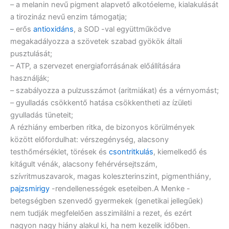
– a melanin nevű pigment alapvető alkotóeleme, kialakulását
a tirozináz nevű enzim támogatja;
– erős
antioxidáns
, a SOD -val együttműködve
megakadályozza a szövetek szabad gyökök általi
pusztulását;
– ATP, a szervezet energiaforrásának előállítására
használják;
– szabályozza a pulzusszámot (aritmiákat) és a vérnyomást;
– gyulladás csökkentő hatása csökkentheti az ízületi
gyulladás tüneteit;
A rézhiány emberben ritka, de bizonyos körülmények
között előfordulhat: vérszegénység, alacsony
testhőmérséklet, törések és
csontritkulás
, kiemelkedő és
kitágult vénák, alacsony fehérvérsejtszám,
szívritmuszavarok, magas koleszterinszint, pigmenthiány,
pajzsmirigy
-rendellenességek eseteiben.A Menke -
betegségben szenvedő gyermekek (genetikai jellegűek)
nem tudják megfelelően asszimilálni a rezet, és ezért
nagyon nagy hiány alakul ki, ha nem kezelik időben.