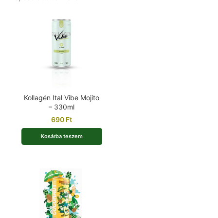
Kollagén Ital Vibe Mojito
– 330ml
690
Ft
Kosárba teszem