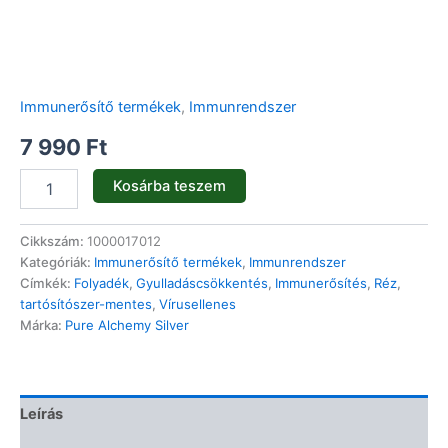
Immunerősítő termékek
,
Immunrendszer
7 990
Ft
Kosárba teszem
Cikkszám:
1000017012
Kategóriák:
Immunerősítő termékek
,
Immunrendszer
Címkék:
Folyadék
,
Gyulladáscsökkentés
,
Immunerősítés
,
Réz
,
tartósítószer-mentes
,
Vírusellenes
Márka:
Pure Alchemy Silver
Leírás