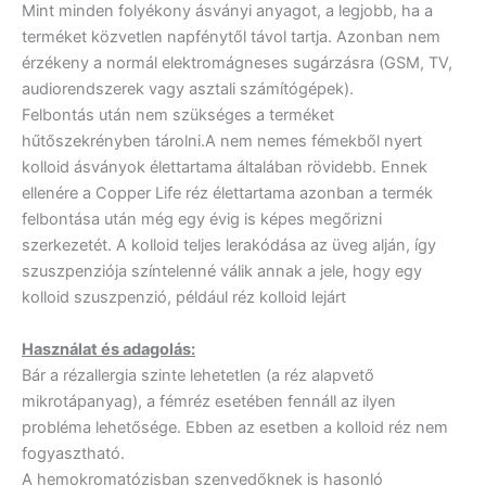
Mint minden folyékony ásványi anyagot, a legjobb, ha a
terméket közvetlen napfénytől távol tartja. Azonban nem
érzékeny a normál elektromágneses sugárzásra (GSM, TV,
audiorendszerek vagy asztali számítógépek).
Felbontás után nem szükséges a terméket
hűtőszekrényben tárolni.A nem nemes fémekből nyert
kolloid ásványok élettartama általában rövidebb. Ennek
ellenére a Copper Life réz élettartama azonban a termék
felbontása után még egy évig is képes megőrizni
szerkezetét. A kolloid teljes lerakódása az üveg alján, így
szuszpenziója színtelenné válik annak a jele, hogy egy
kolloid szuszpenzió, például réz kolloid lejárt
Használat és adagolás:
Bár a rézallergia szinte lehetetlen (a réz alapvető
mikrotápanyag), a fémréz esetében fennáll az ilyen
probléma lehetősége. Ebben az esetben a kolloid réz nem
fogyasztható.
A hemokromatózisban szenvedőknek is hasonló