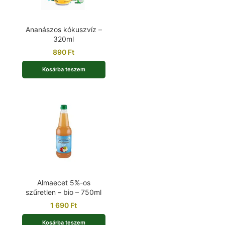
Ananászos kókuszvíz –
320ml
890
Ft
Kosárba teszem
Almaecet 5%-os
szűretlen – bio – 750ml
1 690
Ft
Kosárba teszem