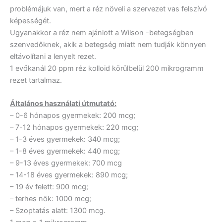
problémájuk van, mert a réz növeli a szervezet vas felszívó
képességét.
Ugyanakkor a réz nem ajánlott a Wilson -betegségben
szenvedőknek, akik a betegség miatt nem tudják könnyen
eltávolítani a lenyelt rezet.
1 evőkanál 20 ppm réz kolloid körülbelül 200 mikrogramm
rezet tartalmaz.
Általános használati útmutató:
– 0-6 hónapos gyermekek: 200 mcg;
– 7-12 hónapos gyermekek: 220 mcg;
– 1-3 éves gyermekek: 340 mcg;
– 1-8 éves gyermekek: 440 mcg;
– 9-13 éves gyermekek: 700 mcg
– 14-18 éves gyermekek: 890 mcg;
– 19 év felett: 900 mcg;
– terhes nők: 1000 mcg;
– Szoptatás alatt: 1300 mcg.