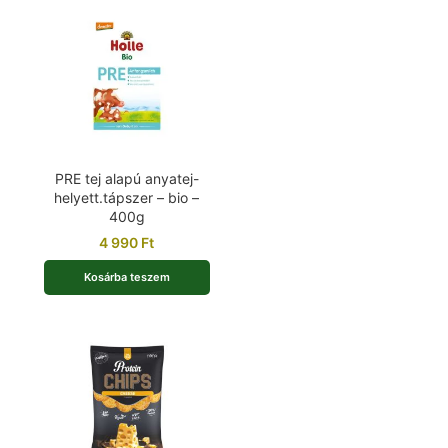
PRE tej alapú anyatej-
helyett.tápszer – bio –
400g
4 990
Ft
Kosárba teszem