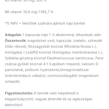
B5 vitamin 30 mg/ 500 %
B6 vitamin 16,6 mg/ 1185,7 %
*% NRV = felnőttek számára ajánlott napi bevitel
Adagolás:
1 kapszula napi 1-3 alkalommal, étkezések után.
Összetevők:
magnézium oxid, kapszula: zselatin, színezék
(titán-dioxid),
Rózsagyökér kivonat (Rhodiola Rosea L.),
Astragalus ( csűdfű) kivonat (Astragalus membranaceus L.),
Szibériai ginzeng kivonat Eleutherococcus senticosus, Perui
zsázsa gyökér kivonat 4:1 (Lepidium meyenii), kalcium-D
pantotenát, piridoxin hydroklorid,tömegnövelőszer
(mikrokristályos cellulóz), csomósodásgátló (magnézium
sztearát),
Figyelmeztetés:
A termék nem helyettesíti a
kiegyensúlyozott, vegyes étrendet és az egészséges
életmódot!