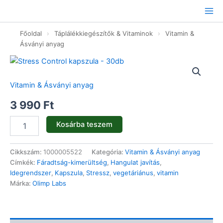
Ugrás
a
tartalomhoz
Főoldal
›
Táplálékkiegészítők & Vitaminok
›
Vitamin &
Ásványi anyag
Stress
Control
kapszula
Vitamin & Ásványi anyag
-
30db
3 990
Ft
mennyiség
Kosárba teszem
Cikkszám:
1000005522
Kategória:
Vitamin & Ásványi anyag
Címkék:
Fáradtság-kimerültség
,
Hangulat javítás
,
Idegrendszer
,
Kapszula
,
Stressz
,
vegetáriánus
,
vitamin
Márka:
Olimp Labs