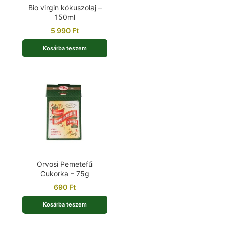
Bio virgin kókuszolaj –
150ml
5 990
Ft
Kosárba teszem
Orvosi Pemetefű
Cukorka – 75g
690
Ft
Kosárba teszem