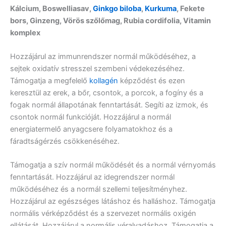
Kálcium, Boswelliasav,
Ginkgo biloba
,
Kurkuma
, Fekete
bors, Ginzeng, Vörös szőlőmag, Rubia cordifolia, Vitamin
komplex
Hozzájárul az immunrendszer normál működéséhez, a
sejtek oxidatív stresszel szembeni védekezéséhez.
Támogatja a megfelelő
kollagén
képződést és ezen
keresztül az erek, a bőr, csontok, a porcok, a fogíny és a
fogak normál állapotának fenntartását. Segíti az izmok, és
csontok normál funkcióját. Hozzájárul a normál
energiatermelő anyagcsere folyamatokhoz és a
fáradtságérzés csökkenéséhez.
Támogatja a szív normál működését és a normál vérnyomás
fenntartását. Hozzájárul az idegrendszer normál
működéséhez és a normál szellemi teljesítményhez.
Hozzájárul az egészséges látáshoz és halláshoz. Támogatja
normális vérképződést és a szervezet normális oxigén
ellátását. Hozzájárul a normális véralvadáshoz. Támogatja a