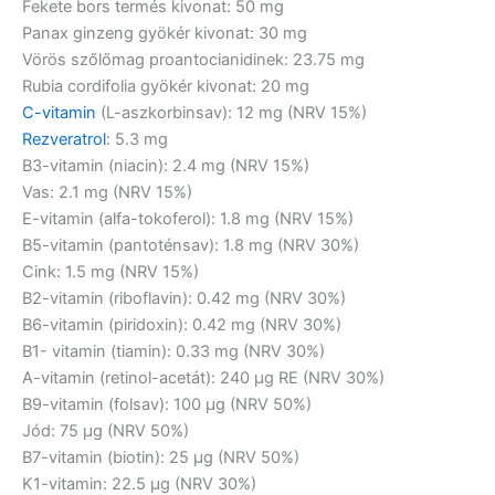
Fekete bors termés kivonat:
50 mg
Panax ginzeng gyökér kivonat:
30 mg
Vörös szőlőmag proantocianidinek:
23.75 mg
Rubia cordifolia gyökér kivonat:
20 mg
C-vitamin
(L-aszkorbinsav):
12 mg (NRV 15%)
Rezveratrol
:
5.3 mg
B3-vitamin (niacin):
2.4 mg (NRV 15%)
Vas:
2.1 mg (NRV 15%)
E-vitamin (alfa-tokoferol):
1.8 mg (NRV 15%)
B5-vitamin (pantoténsav):
1.8 mg (NRV 30%)
Cink:
1.5 mg (NRV 15%)
B2-vitamin (riboflavin):
0.42 mg (NRV 30%)
B6-vitamin (piridoxin):
0.42 mg (NRV 30%)
B1- vitamin (tiamin):
0.33 mg (NRV 30%)
A-vitamin (retinol-acetát):
240 µg RE (NRV 30%)
B9-vitamin (folsav):
100 µg (NRV 50%)
Jód:
75 µg (NRV 50%)
B7-vitamin (biotin):
25 µg (NRV 50%)
K1-vitamin:
22.5 µg (NRV 30%)