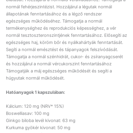
normál fehérjeszintézist. Hozzájárul a légutak normál
állapotának fenntartásához és a légző rendszer
egészséges működéséhez. Támogatja a normál
termékenységhez és reprodukciós képességhez, a vér
normál tesztoszteronszintjének fenntartásához. Elősegíti az
egészséges haj, köröm bőr és nyálkahártyák fenntartását.
Segíti a normál emésztést és tápanyagok felszívódását.
Támogatja a normál szénhidrát, cukor- és zsíranyagcserét
és hozzájárul a normál vércukorszint fenntartásához
Támogatják a máj egészséges működését és segíti a
húgyutak normál működését.
Hatóanyagok 1 kapszulában:
Kálcium:
120 mg (NRV* 15%)
Boswelliasav:
100 mg
Ginkgo biloba levél kivonat:
63 mg
Kurkuma gyökér kivonat:
50 mg