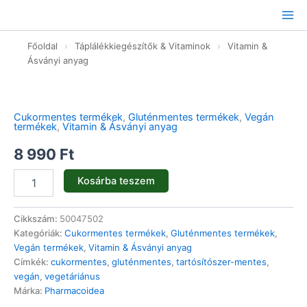
Ugrás
a
tartalomhoz
Főoldal
›
Táplálékkiegészítők & Vitaminok
›
Vitamin &
Ásványi anyag
Időskori
Egészség
kapszula
Cukormentes termékek
,
Gluténmentes termékek
,
Vegán
-
termékek
,
Vitamin & Ásványi anyag
60db
mennyiség
8 990
Ft
Kosárba teszem
Cikkszám:
50047502
Kategóriák:
Cukormentes termékek
,
Gluténmentes termékek
,
Vegán termékek
,
Vitamin & Ásványi anyag
Címkék:
cukormentes
,
gluténmentes
,
tartósítószer-mentes
,
vegán
,
vegetáriánus
Márka:
Pharmacoidea