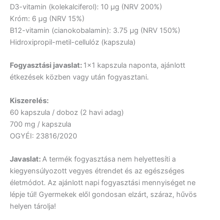
D3-vitamin (kolekalciferol):
10 µg (NRV 200%)
Króm:
6 µg (NRV 15%)
B12-vitamin (cianokobalamin):
3.75 µg (NRV 150%)
Hidroxipropil-metil-cellulóz (kapszula)
Fogyasztási javaslat:
1×1 kapszula naponta, ajánlott
étkezések közben vagy után fogyasztani.
Kiszerelés:
60 kapszula / doboz
(2 havi adag)
700 mg / kapszula
OGYÉI:
23816/2020
Javaslat
:
A termék fogyasztása nem helyettesíti a
kiegyensúlyozott vegyes étrendet és az egészséges
életmódot. Az ajánlott napi fogyasztási mennyiséget ne
lépje túl! Gyermekek elől gondosan elzárt, száraz, hűvös
helyen tárolja!