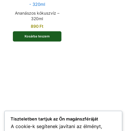
Ananászos kókuszvíz –
320ml
890
Ft
Kosárba teszem
Tiszteletben tartjuk az Ön magánszféráját
A cookie-k segítenek javítani az élményt,